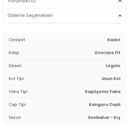
Yorumlar
(0)
Cep Bilgisi :
Kanguru Cepli
Detay :
- Şardonlu-İpli ayarlanabilir kapüşonlu
Ödeme Seçenekleri
Manken Ölçüsü :
Boy : 1.80 cm / Göğüs : 80 cm / Bel :
60 cm / Basen : 92 cm / Beden : S
2DK160036181964.7425
Cinsiyet
Kadın
Kalıp
Oversize Fit
Desen
Logolu
Kol Tipi
Uzun Kol
Yaka Tipi
Kapüşonlu Yaka
Cep Tipi
Kanguru Cepli
Sezon
Sonbahar - Kış