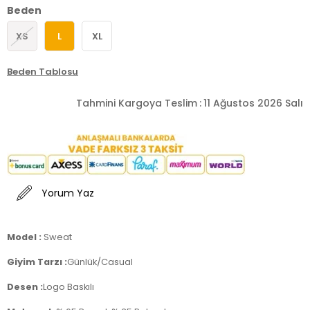
Beden
XS
L
XL
Beden Tablosu
Tahmini Kargoya Teslim
:
11 Ağustos 2026 Salı
Yorum Yaz
Model :
Sweat
Giyim Tarzı :
Günlük/Casual
Desen :
Logo Baskılı