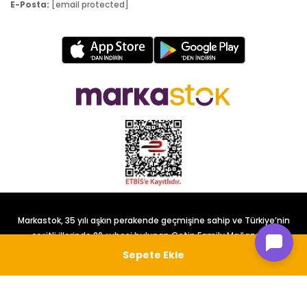
E-Posta:
[email protected]
Markastok, 35 yılı aşkın perakende geçmişine sahip ve Türkiye’nin
çeşitli illerinde 22 şubesi bulunan Çetin Family Mağazacılık
tarafından kurulmuştur.