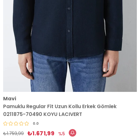
Mavi
Pamuklu Regular Fit Uzun Kollu Erkek Gömlek
0211875-70490 KOYU LACIVERT
0.0
₺1.671,99
₺1.759,99
5