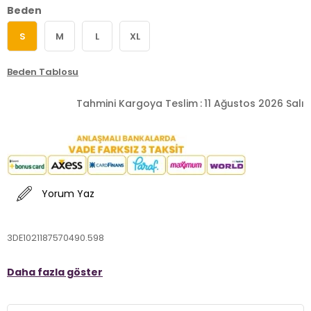
Beden
S
M
L
XL
Beden Tablosu
Tahmini Kargoya Teslim
:
11 Ağustos 2026 Salı
Yorum Yaz
3DE1021187570490.598
Daha fazla göster