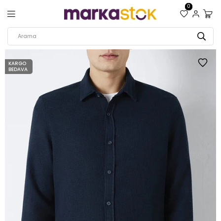
0
KARGO
BEDAVA