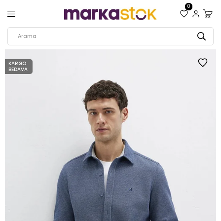
0
KARGO
BEDAVA