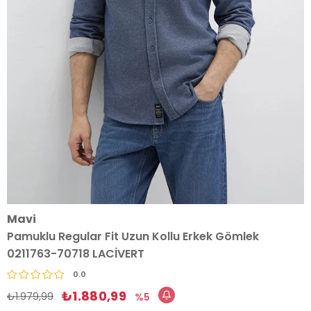
Mavi
Pamuklu Regular Fit Uzun Kollu Erkek Gömlek
0211763-70718 LACİVERT
0.0
₺1.880,99
₺1.979,99
5