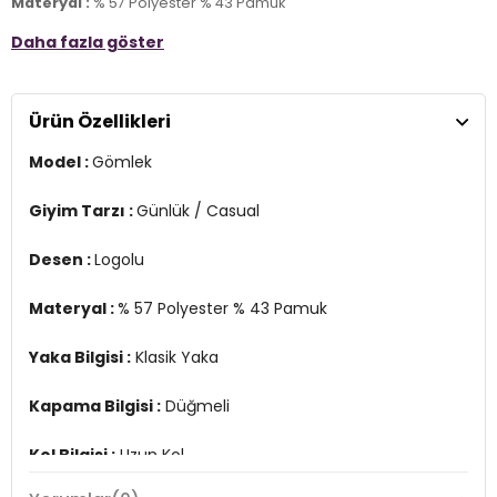
Materyal :
% 57 Polyester % 43 Pamuk
Daha fazla göster
Yaka Bilgisi :
Klasik Yaka
Kapama Bilgisi :
Düğmeli
Ürün Özellikleri
Kol Bilgisi :
Uzun Kol
Model :
Gömlek
Kalıp Bilgisi :
Regular Fit
Menşei :
Türkiye
Giyim Tarzı :
Günlük / Casual
3DK1021176370718.12
Desen :
Logolu
Materyal :
% 57 Polyester % 43 Pamuk
Yaka Bilgisi :
Klasik Yaka
Kapama Bilgisi :
Düğmeli
Kol Bilgisi :
Uzun Kol