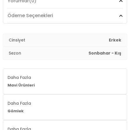
Yorumlar
(0)
Kalıp Bilgisi :
Regular Fit
Menşei :
Türkiye
Ödeme Seçenekleri
3DK1021176370718.12
Cinsiyet
Erkek
Sezon
Sonbahar - Kış
Daha Fazla
Mavi Ürünleri
Daha Fazla
Gömlek
Daha Fazla