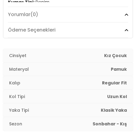
Kumaş Tipi:
Denim
Yorumlar
(0)
Boy:
Standart
Kalıp Bilgisi:
Regular Fit
Ödeme Seçenekleri
Yaş Grubu:
Çocuk
Menşei:
Cinsiyet
Türkiye
Kız Çocuk
4DE2721000290880.42
Materyal
Pamuk
Kalıp
Regular Fit
Kol Tipi
Uzun Kol
Yaka Tipi
Klasik Yaka
Sezon
Sonbahar - Kış