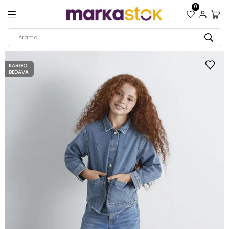
0
KARGO
BEDAVA