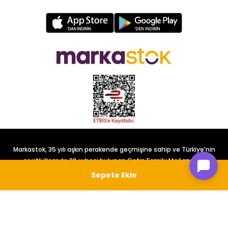
Markastok, 35 yılı aşkın perakende geçmişine sahip ve Türkiye’nin
çeşitli illerinde 22 şubesi bulunan Çetin Family Mağazacılık
tarafından kurulmuştur.