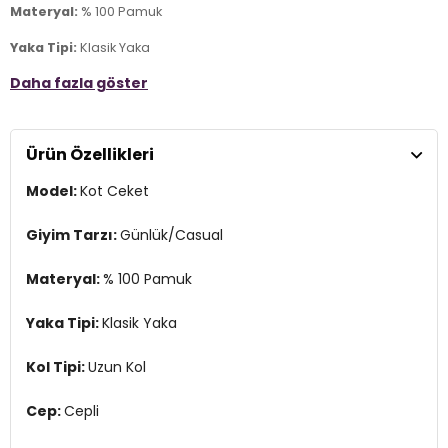
Materyal:
% 100 Pamuk
Yaka Tipi:
Klasik Yaka
Daha fazla göster
Kol Tipi:
Uzun Kol
Cep:
Cepli
Ürün Özellikleri
Kumaş Tipi:
Denim
Model:
Kot Ceket
Boy:
Standart
Kalıp Bilgisi:
Regular Fit
Giyim Tarzı:
Günlük/Casual
Yaş Grubu:
Çocuk
Materyal:
% 100 Pamuk
Menşei:
Türkiye
4DE2721000290880.42
Yaka Tipi:
Klasik Yaka
Kol Tipi:
Uzun Kol
Cep:
Cepli