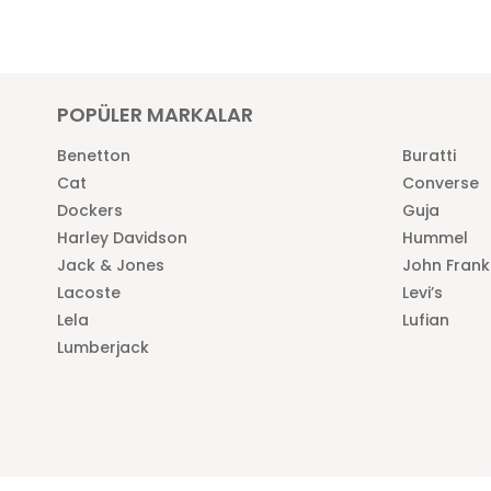
POPÜLER MARKALAR
Benetton
Buratti
Cat
Converse
Dockers
Guja
Harley Davidson
Hummel
Jack & Jones
John Frank
Lacoste
Levi’s
Lela
Lufian
Lumberjack