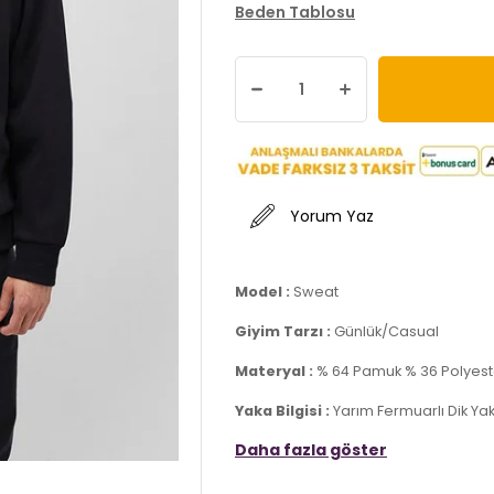
Beden Tablosu
Yorum Yaz
Model :
Sweat
Giyim Tarzı :
Günlük/Casual
Materyal :
% 64 Pamuk % 36 Polyest
Yaka Bilgisi :
Yarım Fermuarlı Dik Ya
Daha fazla göster
Kol Bilgisi :
Uzun Kol
Kalıp Bilgisi :
Loose Fit