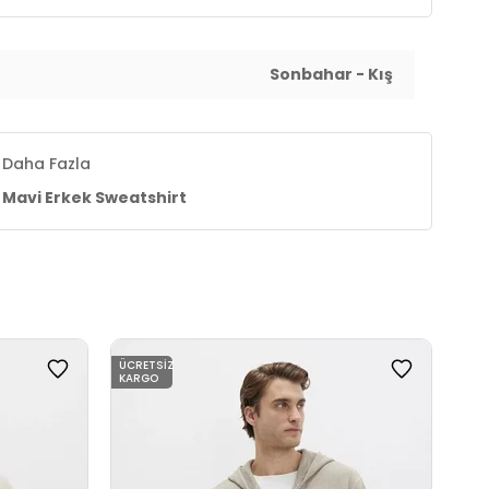
Sonbahar - Kış
Daha Fazla
Mavi Erkek Sweatshirt
ÜCRETSIZ
ÜCR
KARGO
KAR