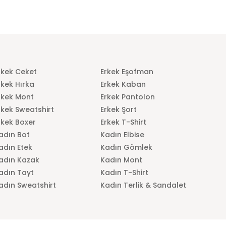
rkek Ceket
Erkek Eşofman
rkek Hırka
Erkek Kaban
rkek Mont
Erkek Pantolon
rkek Sweatshirt
Erkek Şort
rkek Boxer
Erkek T-Shirt
adın Bot
Kadın Elbise
adın Etek
Kadın Gömlek
adın Kazak
Kadın Mont
adın Tayt
Kadın T-Shirt
adın Sweatshirt
Kadın Terlik & Sandalet