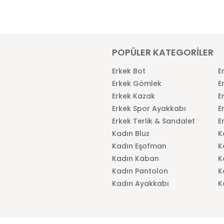
POPÜLER KATEGORİLER
Erkek Bot
E
Erkek Gömlek
E
Erkek Kazak
E
Erkek Spor Ayakkabı
E
Erkek Terlik & Sandalet
E
Kadın Bluz
K
Kadın Eşofman
K
Kadın Kaban
K
Kadın Pantolon
K
Kadın Ayakkabı
K