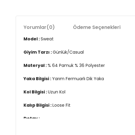
Yorumlar
(0)
Ödeme Seçenekleri
Model :
Sweat
Giyim Tarzı :
Günlük/Casual
Materyal :
% 64 Pamuk % 36 Polyester
Yaka Bilgisi :
Yarım Fermuarlı Dik Yaka
Kol Bilgisi :
Uzun Kol
Kalıp Bilgisi :
Loose Fit
Detay :
-Şardonlu
-Ribanalı yaka, etek ucu ve manşetler