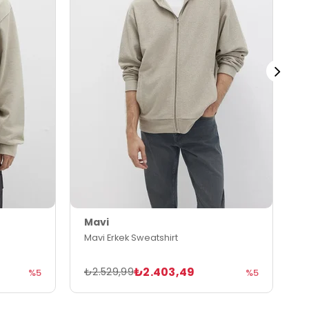
Mavi
M
Mavi Erkek Sweatshirt
M
₺2.403,49
₺2.529,99
₺
%5
%5