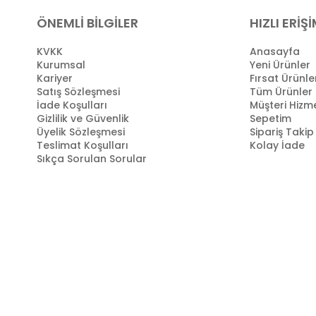
ÖNEMLİ BİLGİLER
HIZLI ERİŞ
KVKK
Anasayfa
Kurumsal
Yeni Ürünler
Kariyer
Fırsat Ürünle
Satış Sözleşmesi
Tüm Ürünler
İade Koşulları
Müşteri Hizme
Gizlilik ve Güvenlik
Sepetim
Üyelik Sözleşmesi
Sipariş Takip
Teslimat Koşulları
Kolay İade
Sıkça Sorulan Sorular