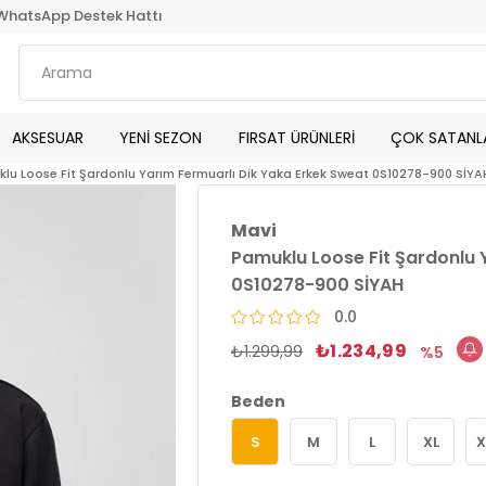
WhatsApp Destek Hattı
AKSESUAR
YENİ SEZON
FIRSAT ÜRÜNLERİ
ÇOK SATANL
lu Loose Fit Şardonlu Yarım Fermuarlı Dik Yaka Erkek Sweat 0S10278-900 SİYA
Mavi
Pamuklu Loose Fit Şardonlu 
0S10278-900 SİYAH
0.0
₺1.234,99
₺1.299,99
5
Beden
S
M
L
XL
X