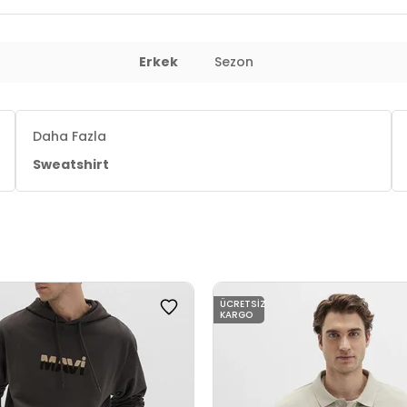
 : 78 cm / Basen : 88 cm / Beden : S
Erkek
Sezon
Daha Fazla
Sweatshirt
ÜCRETSIZ
KARGO