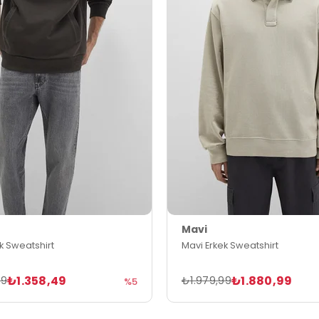
Mavi
k Sweatshirt
Mavi Erkek Sweatshirt
₺1.358,49
₺1.880,99
99
₺1.979,99
%5