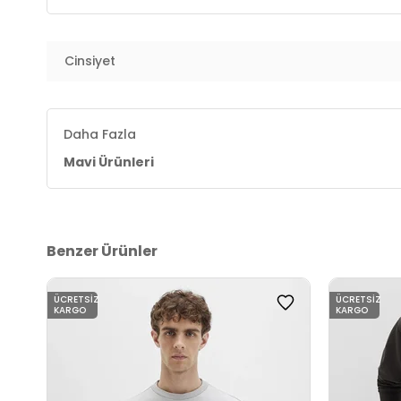
Manken Ölçüsü :
Boy : 1.89 cm / Göğüs : 94 cm / Bel
Cinsiyet
Üretim Yeri :
Türkiye
3DK10S10278900.07
Daha Fazla
Mavi Ürünleri
Benzer Ürünler
ÜCRETSIZ
ÜCRETSIZ
KARGO
KARGO