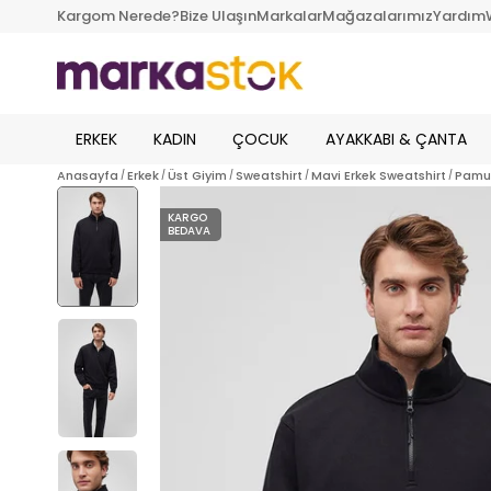
Kargom Nerede?
Bize Ulaşın
Markalar
Mağazalarımız
Yardım
ERKEK
KADIN
ÇOCUK
AYAKKABI & ÇANTA
Anasayfa
Erkek
Üst Giyim
Sweatshirt
Mavi Erkek Sweatshirt
Pamuk
KARGO
BEDAVA