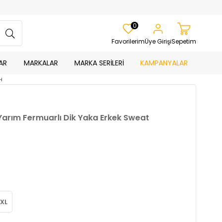
0
Favorilerim
Üye Girişi
Sepetim
AR
MARKALAR
MARKA SERİLERİ
KAMPANYALAR
H
Yarım Fermuarlı Dik Yaka Erkek Sweat
XL