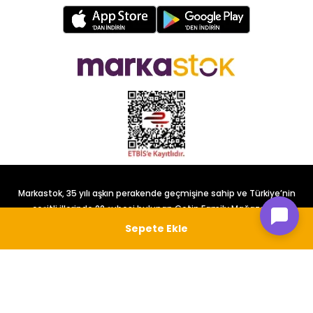
Markastok, 35 yılı aşkın perakende geçmişine sahip ve Türkiye’nin
çeşitli illerinde 22 şubesi bulunan Çetin Family Mağazacılık
tarafından kurulmuştur.