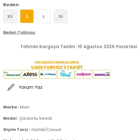
Beden
XS
S
L
XL
Beden Tablosu
Tahmini Kargoya Teslim
:
10 Ağustos 2026 Pazartesi
Yorum Yaz
Marka :
Mavi
Model :
Şardonlu Sweat
Giyim Tarzı :
Günlük/Casual