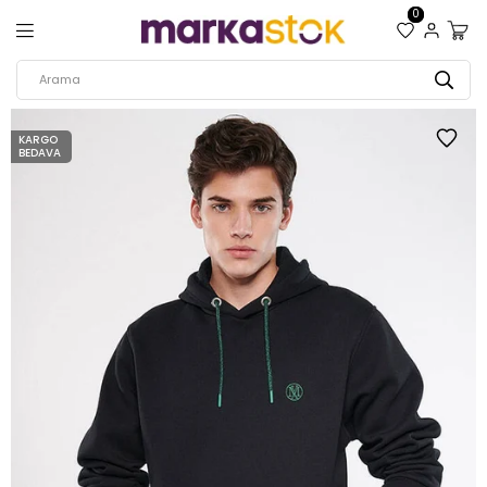
0
KARGO
BEDAVA