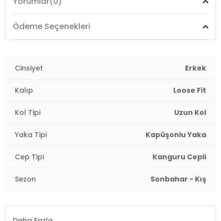
Yorumlar
(0)
Kalıp Bilgisi :
Loose Fit
Manken Ölçüsü :
Boy : 1.88 cm / Göğüs : 94 cm / Bel :
Ödeme Seçenekleri
73 cm / Basen : 96 cm / Beden : L
Üretim Yeri :
Türkiye
3DE1065809900.07
Cinsiyet
Erkek
Kalıp
Loose Fit
Kol Tipi
Uzun Kol
Yaka Tipi
Kapüşonlu Yaka
Cep Tipi
Kanguru Cepli
Sezon
Sonbahar - Kış
Daha Fazla