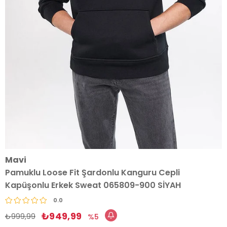
Mavi
Pamuklu Loose Fit Şardonlu Kanguru Cepli
Kapüşonlu Erkek Sweat 065809-900 SİYAH
0.0
₺949,99
₺999,99
5