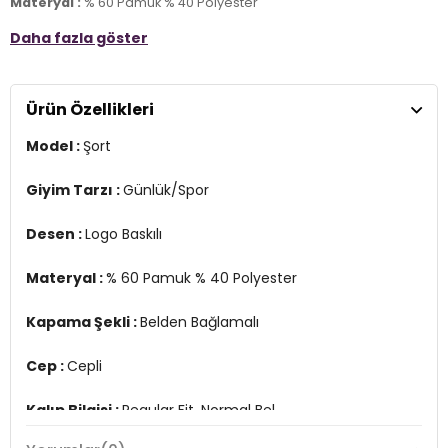
Materyal :
% 60 Pamuk % 40 Polyester
Daha fazla göster
Kapama Şekli :
Belden Bağlamalı
Cep :
Cepli
Ürün Özellikleri
Kalıp Bilgisi :
Regular Fit, Normal Bel
Model :
Şort
Üretim Yeri :
Türkiye
4DY2741000271111.207
Giyim Tarzı :
Günlük/Spor
Desen :
Logo Baskılı
Materyal :
% 60 Pamuk % 40 Polyester
Kapama Şekli :
Belden Bağlamalı
Cep :
Cepli
Kalıp Bilgisi :
Regular Fit, Normal Bel