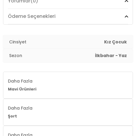
Yorumlar
(0)
Üretim Yeri :
Türkiye
4DY2741000271111.207
Ödeme Seçenekleri
Cinsiyet
Kız Çocuk
Sezon
İlkbahar - Yaz
Daha Fazla
Mavi Ürünleri
Daha Fazla
Şort
Daha Fazla