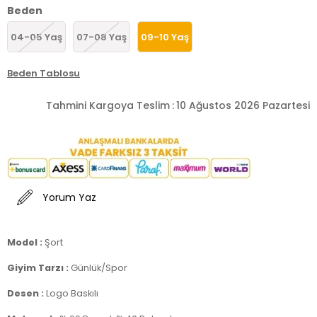
Beden
04-05 Yaş
07-08 Yaş
09-10 Yaş
Beden Tablosu
Tahmini Kargoya Teslim
:
10 Ağustos 2026 Pazartesi
Yorum Yaz
Model :
Şort
Giyim Tarzı :
Günlük/Spor
Desen :
Logo Baskılı