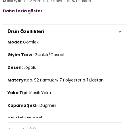
Materyal:
% 92 Pamuk % 7 Polyester % 1 Elastan
Daha fazla göster
Yaka Tipi:
Klasik Yaka
Kapama Şekli:
Düğmeli
Ürün Özellikleri
Kol Tipi:
Uzun Kol
Model:
Gömlek
Kumaş Tipi:
Dokuma
Boy:
Standart
Giyim Tarzı:
Günlük/Casual
Kalıp Bilgisi:
Regular Fit
Desen:
Logolu
Yaş Grubu:
Yetişkin
Materyal:
% 92 Pamuk % 7 Polyester % 1 Elastan
Menşei:
Türkiye
3DE1021200491559.6942
Yaka Tipi:
Klasik Yaka
Kapama Şekli:
Düğmeli
Kol Tipi:
Uzun Kol