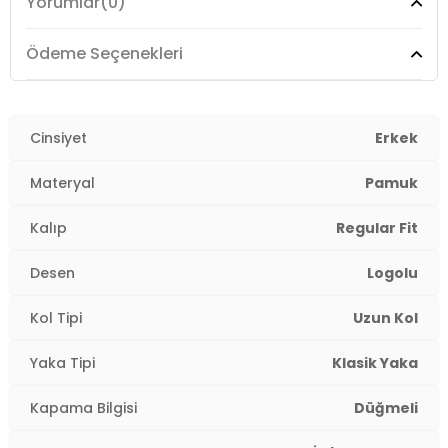
Yorumlar
(0)
Kumaş Tipi:
Dokuma
Boy:
Standart
Ödeme Seçenekleri
Kalıp Bilgisi:
Regular Fit
Yaş Grubu:
Cinsiyet
Yetişkin
Erkek
Menşei:
Türkiye
Materyal
Pamuk
3DE1021200491559.6942
Kalıp
Regular Fit
Desen
Logolu
Kol Tipi
Uzun Kol
Yaka Tipi
Klasik Yaka
Kapama Bilgisi
Düğmeli