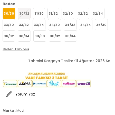
Beden
30/30
30/32
31/30
31/32
32/30
32/32
32/34
33/30
33/32
33/34
34/30
34/32
34/34
36/30
36/32
36/34
38/30
38/32
38/34
Beden Tablosu
Tahmini Kargoya Teslim
:
11 Ağustos 2026 Salı
Yorum Yaz
Marka :
Mavi