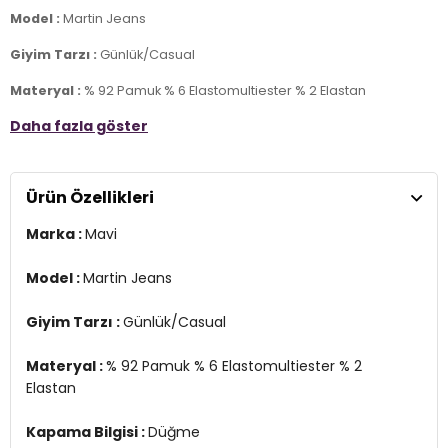
Model :
Martin Jeans
Giyim Tarzı :
Günlük/Casual
Materyal :
% 92 Pamuk % 6 Elastomultiester % 2 Elastan
Daha fazla göster
Kapama Bilgisi :
Düğme
Cep Bilgisi :
Cepli
Ürün Özellikleri
Kalıp Bilgisi :
Normal Bel , Düz Kesim , Düz Paça
Marka :
Mavi
Manken Ölçüsü :
Kilo : 77 kg / Boy : 1.80 cm / Göğüs : 100 cm / Bel :
84 cm / Basen : 98 cm / Beden : 31-32
Model :
Martin Jeans
YERLİ ÜRETİM
3DE10037829624.12
Giyim Tarzı :
Günlük/Casual
Materyal :
% 92 Pamuk % 6 Elastomultiester % 2
Elastan
Kapama Bilgisi :
Düğme