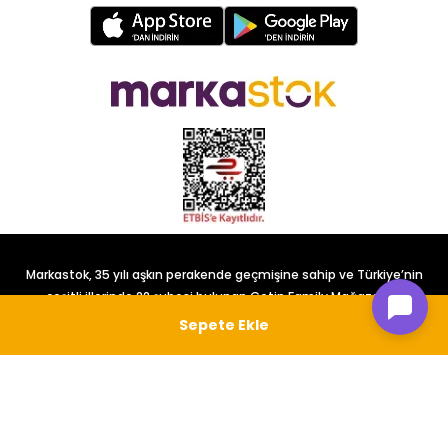
Markastok, 35 yılı aşkın perakende geçmişine sahip ve Türkiye’nin
çeşitli illerinde 22 şubesi bulunan Çetin Family Mağazacılık
tarafından kurulmuştur.