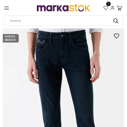
0
KARGO
BEDAVA