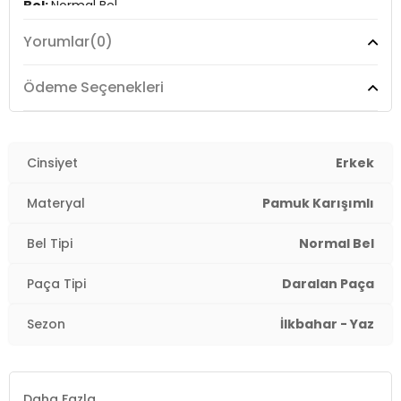
Bel:
Normal Bel
Yorumlar
(0)
Boy:
Standart
Paça Tipi:
Daralan Paça
Ödeme Seçenekleri
Kalıp Bilgisi:
Slim Straight Fit
Yaş Grubu:
Cinsiyet
Yetişkin
Erkek
Menşei:
Türkiye
Materyal
Pamuk Karışımlı
3DE10035190822.07
Bel Tipi
Normal Bel
Paça Tipi
Daralan Paça
Sezon
İlkbahar - Yaz
Daha Fazla