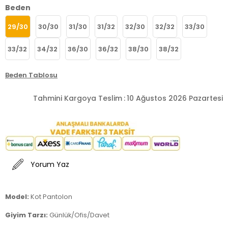
Beden
29/30
30/30
31/30
31/32
32/30
32/32
33/30
33/32
34/32
36/30
36/32
38/30
38/32
Beden Tablosu
Tahmini Kargoya Teslim
:
10 Ağustos 2026 Pazartesi
Yorum Yaz
Model:
Kot Pantolon
Giyim Tarzı:
Günlük/Ofis/Davet