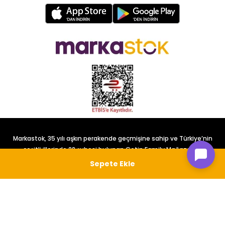
Markastok, 35 yılı aşkın perakende geçmişine sahip ve Türkiye’nin
çeşitli illerinde 22 şubesi bulunan Çetin Family Mağazacılık
tarafından kurulmuştur.