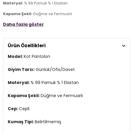
Materyal:
% 99 Pamuk % 1 Elastan
Kapama Şekli:
Düğme ve Fermuarlı
Daha fazla göster
Cep:
Cepli
Kumaş Tipi:
Belirtilmemiş
Ürün Özellikleri
Bel:
Normal Bel
Model:
Kot Pantolon
Boy:
Standart
Paça Tipi:
Daralan Paça
Giyim Tarzı:
Günlük/Ofis/Davet
Kalıp Bilgisi:
Slim Straight Fit
Materyal:
% 99 Pamuk % 1 Elastan
Yaş Grubu:
Yetişkin
Kapama Şekli:
Düğme ve Fermuarlı
Menşei:
Türkiye
3DE10035190822.07
Cep:
Cepli
Kumaş Tipi:
Belirtilmemiş