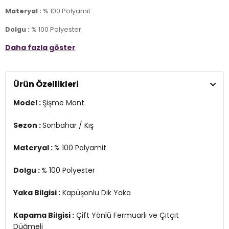
Materyal :
% 100 Polyamit
Dolgu :
% 100 Polyester
Daha fazla göster
Yaka Bilgisi :
Kapüşonlu Dik Yaka
Kapama Bilgisi :
Çift Yönlü Fermuarlı ve Çıtçıt Düğmeli
Ürün Özellikleri
Cep Bilgisi :
Cepli
Model :
Şişme Mont
Kol Bilgisi :
Uzun Kol
Kalıp Bilgisi :
Loose Fit
Sezon :
Sonbahar / Kış
Manken Ölçüsü :
Boy: 180 cm / Bel: 61 cm / Göğüs: 77 cm / Kalça:
Materyal :
% 100 Polyamit
89 cm / Beden : S
Detay :
Dolgu :
% 100 Polyester
- İple ayarlanabilir sabit kapüşon
- Diz üstü uzunluk
Yaka Bilgisi :
Kapüşonlu Dik Yaka
Üretim Yeri :
Burma
2DK1110228900.07
Kapama Bilgisi :
Çift Yönlü Fermuarlı ve Çıtçıt
Düğmeli