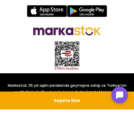
Markastok, 35 yılı aşkın perakende geçmişine sahip ve Türkiye’nin
çeşitli illerinde 22 şubesi bulunan Çetin Family Mağazacılık
tarafından kurulmuştur.