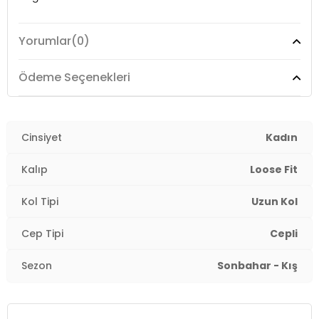
Cep Bilgisi :
Cepli
Yorumlar
(0)
Kol Bilgisi :
Uzun Kol
Ödeme Seçenekleri
Kalıp Bilgisi :
Loose Fit
Manken Ölçüsü :
Boy: 180 cm / Bel: 61 cm / Göğüs: 77
cm / Kalça: 89 cm / Beden : S
Cinsiyet
Kadın
Detay :
Kalıp
Loose Fit
- İple ayarlanabilir sabit kapüşon
- Diz üstü uzunluk
Kol Tipi
Uzun Kol
Üretim Yeri :
Burma
Cep Tipi
Cepli
2DK1110228900.07
Sezon
Sonbahar - Kış