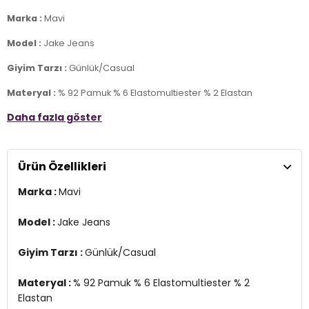
Marka :
Mavi
Model :
Jake Jeans
Giyim Tarzı :
Günlük/Casual
Materyal :
% 92 Pamuk % 6 Elastomultiester % 2 Elastan
Daha fazla göster
Kapama Bilgisi :
Düğme ve Fermuar
Cep Bilgisi :
Cepli
Ürün Özellikleri
Kalıp Bilgisi :
Normal Bel, Skinny, Dar Paça
Marka :
Mavi
Manken Ölçüsü :
Boy : 1.88 cm / Göğüs : 96 cm / Bel : 78 cm /
Basen : 82 cm / Beden : 30-32
Model :
Jake Jeans
3DE10042227245.4207
Giyim Tarzı :
Günlük/Casual
Materyal :
% 92 Pamuk % 6 Elastomultiester % 2
Elastan