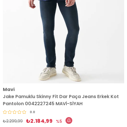
Mavi
Jake Pamuklu Skinny Fit Dar Paça Jeans Erkek Kot
Pantolon 0042227245 MAVİ-SİYAH
0.0
₺2.184,99
₺2.299,99
5