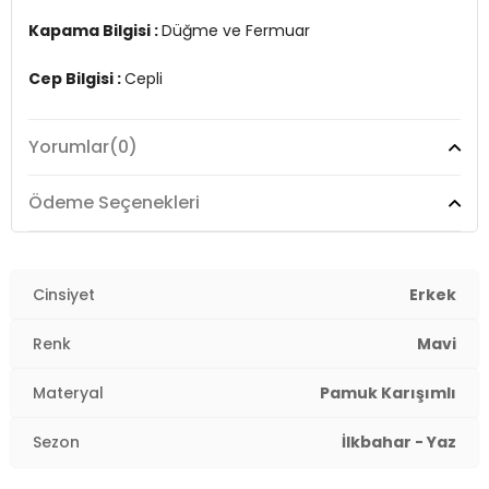
Kapama Bilgisi :
Düğme ve Fermuar
Cep Bilgisi :
Cepli
Kalıp Bilgisi :
Normal Bel, Skinny, Dar Paça
Yorumlar
(0)
Manken Ölçüsü :
Boy : 1.88 cm / Göğüs : 96 cm / Bel :
78 cm / Basen : 82 cm / Beden : 30-32
Ödeme Seçenekleri
3DE10042227245.4207
Cinsiyet
Erkek
Renk
Mavi
Materyal
Pamuk Karışımlı
Sezon
İlkbahar - Yaz