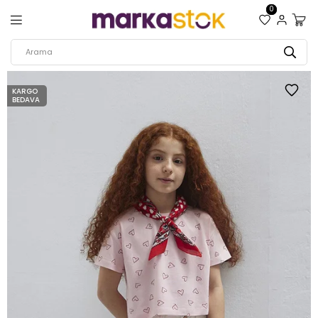
0
KARGO
BEDAVA