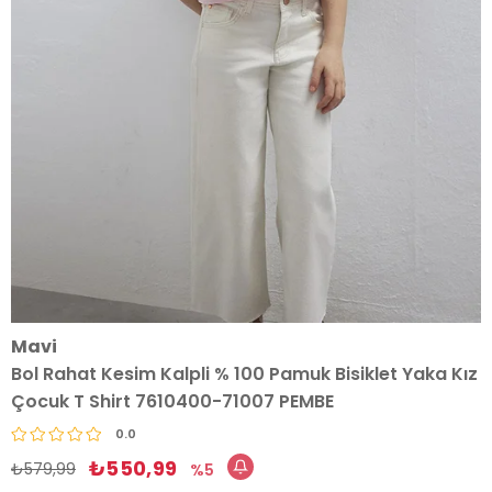
Mavi
Bol Rahat Kesim Kalpli % 100 Pamuk Bisiklet Yaka Kız
Çocuk T Shirt 7610400-71007 PEMBE
0.0
₺550,99
₺579,99
5