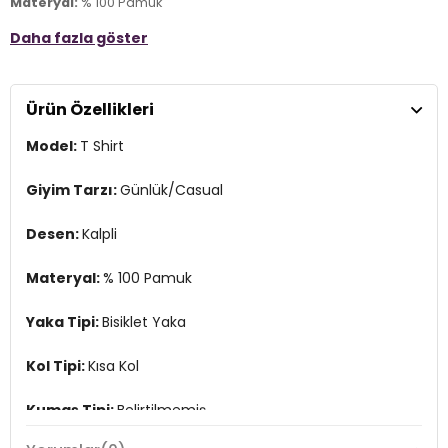
Materyal:
% 100 Pamuk
Daha fazla göster
Yaka Tipi:
Bisiklet Yaka
Kol Tipi:
Kısa Kol
Ürün Özellikleri
Kumaş Tipi:
Belirtilmemiş
Model:
T Shirt
Boy:
Standart
Kalıp Bilgisi:
Loose Fit
Giyim Tarzı:
Günlük/Casual
Yaş Grubu:
Çocuk
Desen:
Kalpli
Menşei:
Türkiye
4DY2761040071007.36
Materyal:
% 100 Pamuk
Yaka Tipi:
Bisiklet Yaka
Kol Tipi:
Kısa Kol
Kumaş Tipi:
Belirtilmemiş