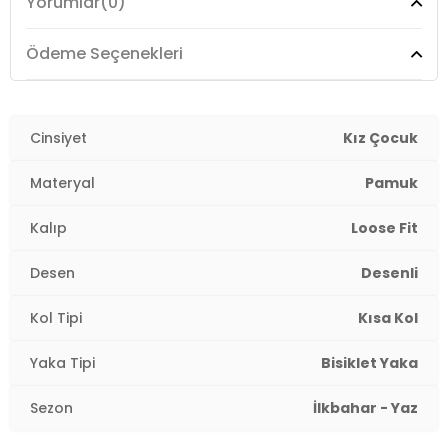
Yorumlar
(0)
Boy:
Standart
Kalıp Bilgisi:
Loose Fit
Ödeme Seçenekleri
Yaş Grubu:
Çocuk
Menşei:
Cinsiyet
Türkiye
Kız Çocuk
4DY2761040071007.36
Materyal
Pamuk
Kalıp
Loose Fit
Desen
Desenli
Kol Tipi
Kısa Kol
Yaka Tipi
Bisiklet Yaka
Sezon
İlkbahar - Yaz