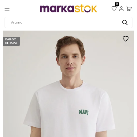
0
KARGO
BEDAVA