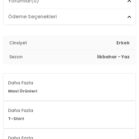
Yorumlar
(0)
Manken Ölçüsü :
Boy : 1.86 cm / Göğüs : 99 cm / Bel :
76 cm / Basen : 88 cm / Beden : S
Ödeme Seçenekleri
Üretim Yeri :
Türkiye
3DY10611714620.25
Cinsiyet
Erkek
Sezon
İlkbahar - Yaz
Daha Fazla
Mavi Ürünleri
Daha Fazla
T-Shirt
Daha Fazla