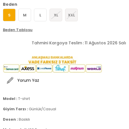
Beden
S
M
L
XL
XXL
Beden Tablosu
Tahmini Kargoya Teslim
:
11 Ağustos 2026 Salı
Yorum Yaz
Model :
T-shirt
Giyim Tarzı :
Günlük/Casual
Desen :
Baskılı