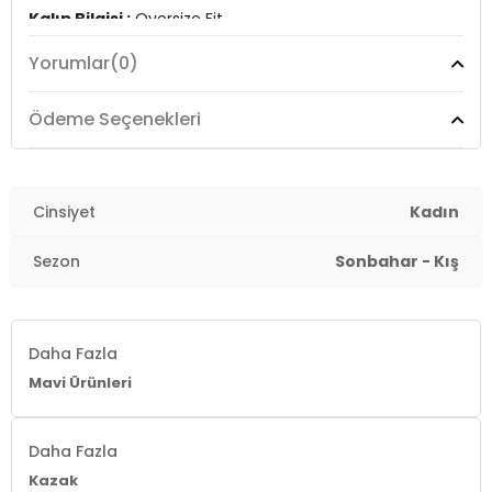
Kalıp Bilgisi :
Oversize Fit
Yorumlar
(0)
Menşei :
Türkiye
2DK171080083096.5589
Ödeme Seçenekleri
Cinsiyet
Kadın
Sezon
Sonbahar - Kış
Daha Fazla
Mavi Ürünleri
Daha Fazla
Kazak