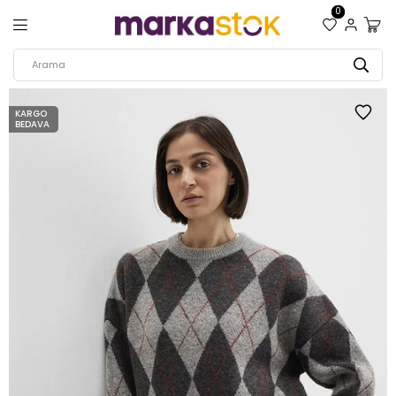
0
KARGO
BEDAVA