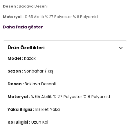
Desen :
Baklava Desenli
Materyal :
% 65 Akrilik % 27 Polyester % 8 Polyamid
Daha fazla göster
Yaka Bilgisi :
Bisiklet Yaka
Kol Bilgisi :
Uzun Kol
Ürün Özellikleri
Kalıp Bilgisi :
Oversize Fit
Model :
Kazak
Menşei :
Türkiye
2DK171080083096.5589
Sezon :
Sonbahar / Kış
Desen :
Baklava Desenli
Materyal :
% 65 Akrilik % 27 Polyester % 8 Polyamid
Yaka Bilgisi :
Bisiklet Yaka
Kol Bilgisi :
Uzun Kol