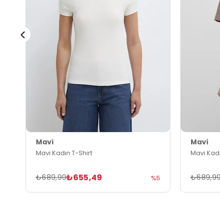
Mavi
Mavi
Mavi Kadın T-Shirt
Mavi Kadı
₺655,49
₺689,99
₺689,9
%5