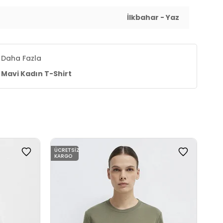
İlkbahar - Yaz
Daha Fazla
Mavi Kadın T-Shirt
ÜCRETSIZ
ÜCR
KARGO
KAR