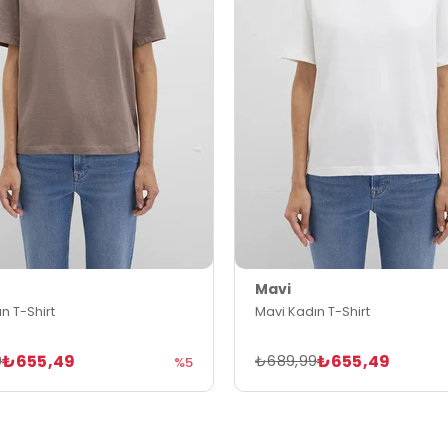
Mavi
n T-Shirt
Mavi Kadın T-Shirt
₺655,49
₺655,49
9
₺689,99
%5