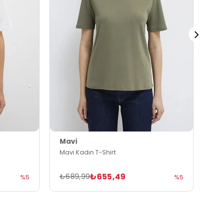
Mavi
M
Mavi Kadın T-Shirt
M
₺655,49
₺689,99
₺
%5
%5