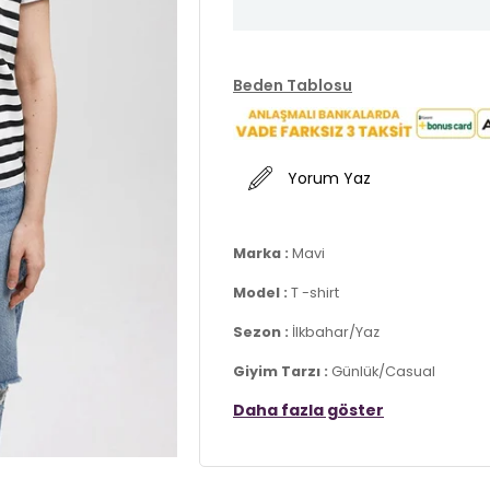
Beden Tablosu
Yorum Yaz
Marka :
Mavi
Model :
T -shirt
Sezon :
İlkbahar/Yaz
Giyim Tarzı :
Günlük/Casual
Daha fazla göster
Desen :
Logo Baskılı / Çizgili
Materyal :
% 100 Pamuk
Yaka Bilgisi :
Bisiklet Yaka