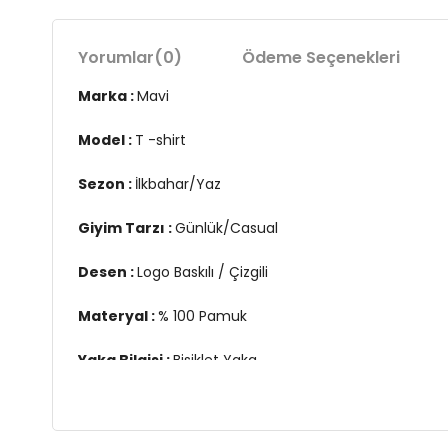
Yorumlar
(0)
Ödeme Seçenekleri
Marka :
Mavi
Model :
T -shirt
Sezon :
İlkbahar/Yaz
Giyim Tarzı :
Günlük/Casual
Desen :
Logo Baskılı / Çizgili
Materyal :
% 100 Pamuk
Yaka Bilgisi :
Bisiklet Yaka
Kol Bilgisi :
Kısa Kol