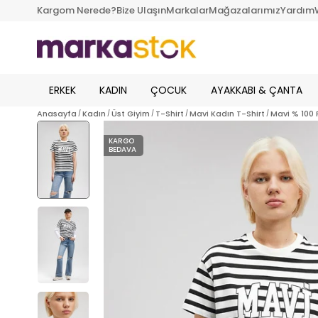
Kargom Nerede?
Bize Ulaşın
Markalar
Mağazalarımız
Yardım
ERKEK
KADIN
ÇOCUK
AYAKKABI & ÇANTA
Anasayfa
Kadın
Üst Giyim
T-Shirt
Mavi Kadın T-Shirt
Mavi % 100 
KARGO
BEDAVA