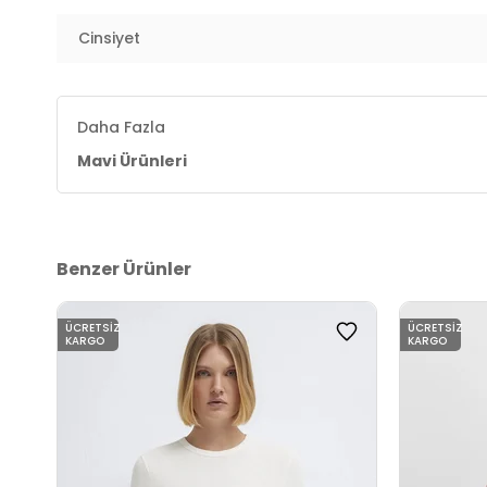
Kalıp Bilgisi :
Regular Fit
Cinsiyet
Manken Ölçüsü :
Boy : 1.80 cm / Göğüs : 82 cm / Bel
2DE161136084041.389
Daha Fazla
Mavi Ürünleri
Benzer Ürünler
ÜCRETSIZ
ÜCRETSIZ
KARGO
KARGO