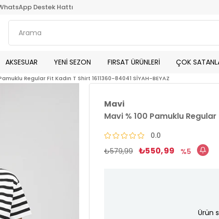
WhatsApp Destek Hattı
AKSESUAR
YENİ SEZON
FIRSAT ÜRÜNLERİ
ÇOK SATANL
Pamuklu Regular Fit Kadın T Shirt 1611360-84041 SİYAH-BEYAZ
Mavi
Mavi % 100 Pamuklu Regular 
0.0
₺550,99
₺579,99
5
Ürün s