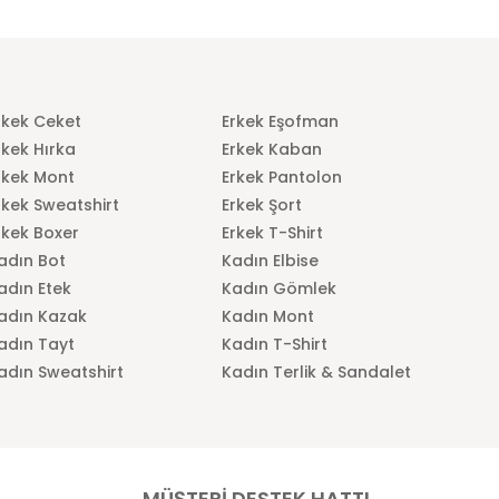
rkek Ceket
Erkek Eşofman
rkek Hırka
Erkek Kaban
rkek Mont
Erkek Pantolon
rkek Sweatshirt
Erkek Şort
rkek Boxer
Erkek T-Shirt
adın Bot
Kadın Elbise
adın Etek
Kadın Gömlek
adın Kazak
Kadın Mont
adın Tayt
Kadın T-Shirt
adın Sweatshirt
Kadın Terlik & Sandalet
MÜŞTERİ DESTEK HATTI