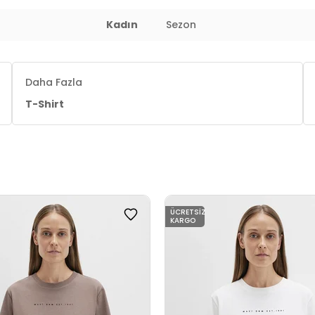
Kadın
Sezon
 : 61 cm / Basen : 90 cm / Beden : S
Daha Fazla
T-Shirt
ÜCRETSIZ
KARGO