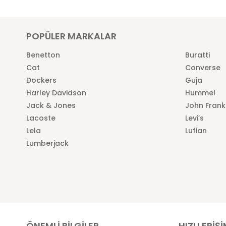
POPÜLER MARKALAR
Benetton
Buratti
Cat
Converse
Dockers
Guja
Harley Davidson
Hummel
Jack & Jones
John Frank
Lacoste
Levi’s
Lela
Lufian
Lumberjack
ÖNEMLİ BİLGİLER
HIZLI ERİŞ