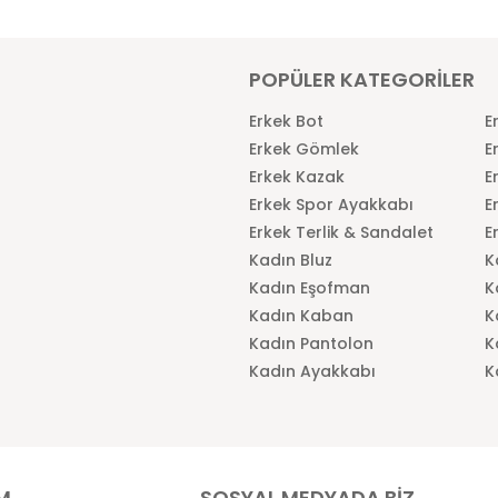
POPÜLER KATEGORİLER
Erkek Bot
E
Erkek Gömlek
E
Erkek Kazak
E
Erkek Spor Ayakkabı
E
Erkek Terlik & Sandalet
E
Kadın Bluz
K
Kadın Eşofman
K
Kadın Kaban
K
Kadın Pantolon
K
Kadın Ayakkabı
K
İM
SOSYAL MEDYADA BİZ