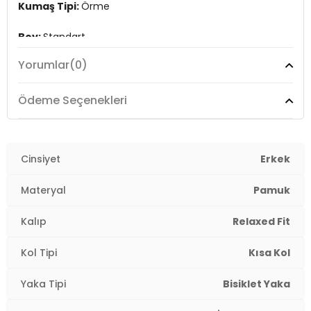
Kumaş Tipi:
Örme
Boy:
Standart
Yorumlar
(0)
Kalıp Bilgisi:
Relaxed Fit
Yaş Grubu:
Yetişkin
Ödeme Seçenekleri
Menşei:
Türkiye
3DY10613090900.07
Cinsiyet
Erkek
Materyal
Pamuk
Kalıp
Relaxed Fit
Kol Tipi
Kısa Kol
Yaka Tipi
Bisiklet Yaka