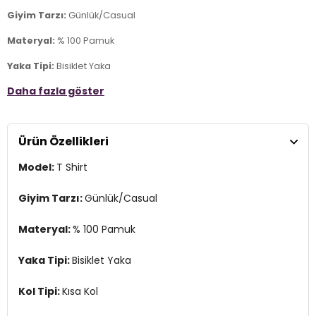
Giyim Tarzı:
Günlük/Casual
Materyal:
% 100 Pamuk
Yaka Tipi:
Bisiklet Yaka
Daha fazla göster
Kol Tipi:
Kısa Kol
Kumaş Tipi:
Örme
Ürün Özellikleri
Boy:
Standart
Model:
T Shirt
Kalıp Bilgisi:
Relaxed Fit
Yaş Grubu:
Yetişkin
Giyim Tarzı:
Günlük/Casual
Menşei:
Türkiye
Materyal:
% 100 Pamuk
3DY10613090900.07
Yaka Tipi:
Bisiklet Yaka
Kol Tipi:
Kısa Kol