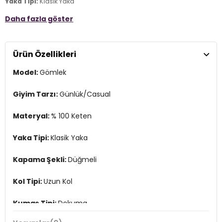
Yaka Tipi:
Klasik Yaka
Daha fazla göster
Kapama Şekli:
Düğmeli
Kol Tipi:
Uzun Kol
Ürün Özellikleri
Kumaş Tipi:
Dokuma
Model:
Gömlek
Boy:
Standart
Kalıp Bilgisi:
Regular Fit
Giyim Tarzı:
Günlük/Casual
Yaş Grubu:
Yetişkin
Materyal:
% 100 Keten
Menşei:
Türkiye
3DE10211909620.25
Yaka Tipi:
Klasik Yaka
Kapama Şekli:
Düğmeli
Kol Tipi:
Uzun Kol
Kumaş Tipi:
Dokuma