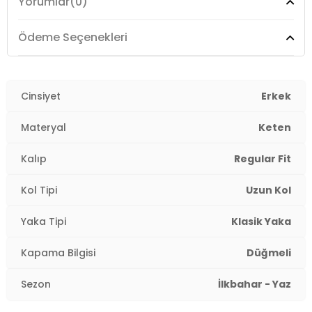
Yorumlar
(0)
Boy:
Standart
Kalıp Bilgisi:
Regular Fit
Ödeme Seçenekleri
Yaş Grubu:
Yetişkin
Menşei:
Cinsiyet
Türkiye
Erkek
3DE10211909620.25
Materyal
Keten
Kalıp
Regular Fit
Kol Tipi
Uzun Kol
Yaka Tipi
Klasik Yaka
Kapama Bilgisi
Düğmeli
Sezon
İlkbahar - Yaz