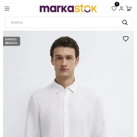
0
KARGO
BEDAVA