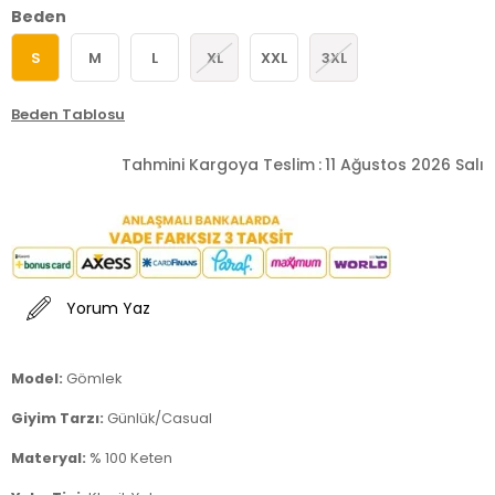
Beden
S
M
L
XL
XXL
3XL
Beden Tablosu
Tahmini Kargoya Teslim
:
11 Ağustos 2026 Salı
Yorum Yaz
Model:
Gömlek
Giyim Tarzı:
Günlük/Casual
Materyal:
% 100 Keten