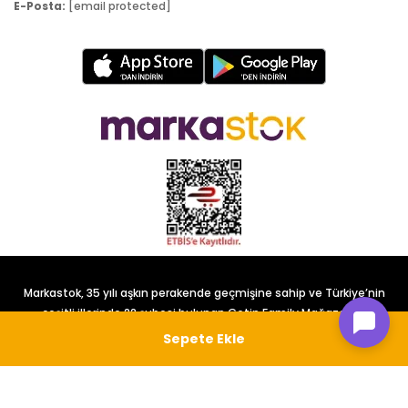
E-Posta:
[email protected]
Markastok, 35 yılı aşkın perakende geçmişine sahip ve Türkiye’nin
çeşitli illerinde 22 şubesi bulunan Çetin Family Mağazacılık
tarafından kurulmuştur.