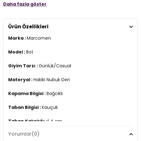
Daha fazla göster
Kapama Bilgisi :
Bağcıklı
Taban Bilgisi :
Kauçuk
Ürün Özellikleri
Taban Kalınlığı :
&4 cm
Marka :
Marcomen
Üretim Yeri :
Türkiye
3DK115218190S1.170
Model :
Bot
Giyim Tarzı :
Günlük/Casual
Materyal :
Hakiki Nubuk Deri
Kapama Bilgisi :
Bağcıklı
Taban Bilgisi :
Kauçuk
Taban Kalınlığı :
&4 cm
Yorumlar
(0)
Üretim Yeri :
Türkiye