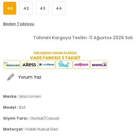
40
42
43
44
Beden Tablosu
Tahmini Kargoya Teslim
:
11 Ağustos 2026 Salı
Yorum Yaz
Marka :
Marcomen
Model :
Bot
Giyim Tarzı :
Günlük/Casual
Materyal :
Hakiki Nubuk Deri