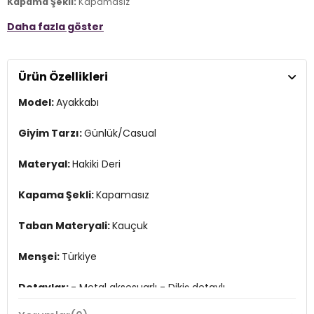
Kapama Şekli:
Kapamasız
Daha fazla göster
Taban Materyali:
Kauçuk
Menşei:
Türkiye
Ürün Özellikleri
Detaylar:
- Metal aksesuarlı - Dikiş detaylı
3DY115211087K2.03
Model:
Ayakkabı
Giyim Tarzı:
Günlük/Casual
Materyal:
Hakiki Deri
Kapama Şekli:
Kapamasız
Taban Materyali:
Kauçuk
Menşei:
Türkiye
Detaylar:
- Metal aksesuarlı - Dikiş detaylı
3DY115211087K2.03