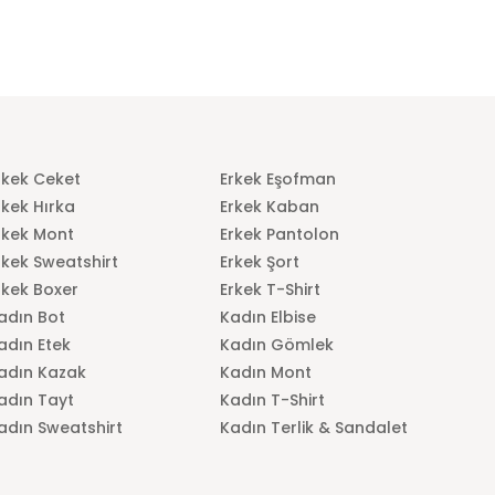
rkek Ceket
Erkek Eşofman
rkek Hırka
Erkek Kaban
rkek Mont
Erkek Pantolon
rkek Sweatshirt
Erkek Şort
rkek Boxer
Erkek T-Shirt
adın Bot
Kadın Elbise
adın Etek
Kadın Gömlek
adın Kazak
Kadın Mont
adın Tayt
Kadın T-Shirt
adın Sweatshirt
Kadın Terlik & Sandalet