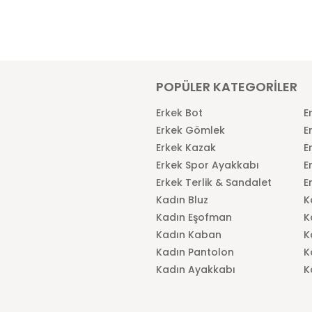
POPÜLER KATEGORİLER
Erkek Bot
E
Erkek Gömlek
E
Erkek Kazak
E
Erkek Spor Ayakkabı
E
Erkek Terlik & Sandalet
E
Kadın Bluz
K
Kadın Eşofman
K
Kadın Kaban
K
Kadın Pantolon
K
Kadın Ayakkabı
K