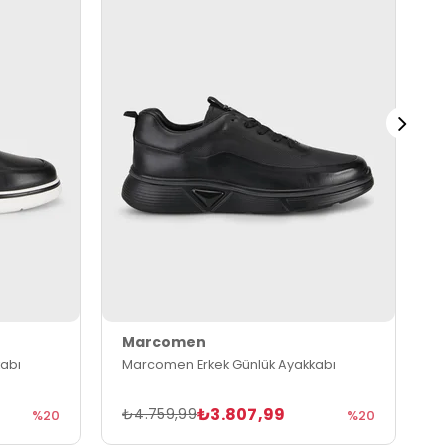
Marcomen
M
abı
Marcomen Erkek Günlük Ayakkabı
M
₺3.807,99
₺4.759,99
₺
%20
%20