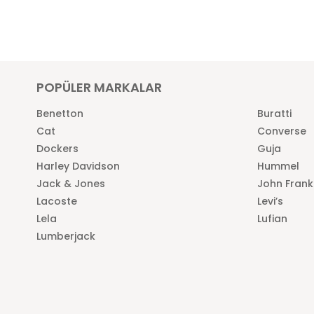
POPÜLER MARKALAR
Benetton
Buratti
Cat
Converse
Dockers
Guja
Harley Davidson
Hummel
Jack & Jones
John Frank
Lacoste
Levi’s
Lela
Lufian
Lumberjack