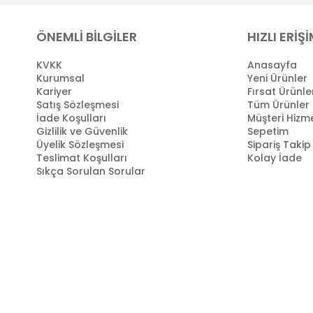
ÖNEMLİ BİLGİLER
HIZLI ERİŞ
KVKK
Anasayfa
Kurumsal
Yeni Ürünler
Kariyer
Fırsat Ürünle
Satış Sözleşmesi
Tüm Ürünler
İade Koşulları
Müşteri Hizme
Gizlilik ve Güvenlik
Sepetim
Üyelik Sözleşmesi
Sipariş Takip
Teslimat Koşulları
Kolay İade
Sıkça Sorulan Sorular