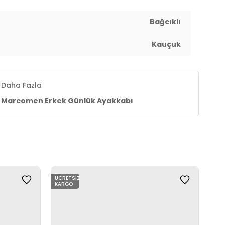
Bağcıklı
Kauçuk
Daha Fazla
Marcomen Erkek Günlük Ayakkabı
ÜCRETSIZ
ÜCR
KARGO
KAR