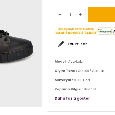
Yorum Yaz
Model :
Ayakkabı
Giyim Tarzı :
Günlük / Casual
Materyal :
% 100 Deri
Kapama Bilgisi :
Bağcıklı
Daha fazla göster
Taban Bilgisi :
Kauçuk
Taban Yüksekliği :
2 cm