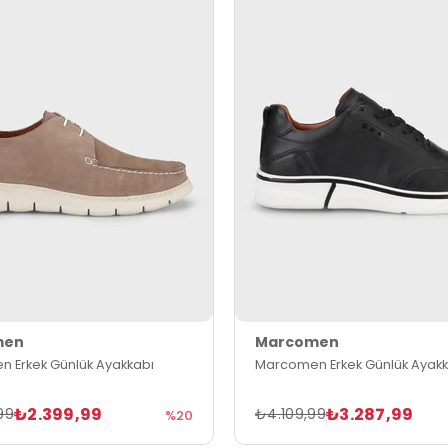
men
Marcomen
 Erkek Günlük Ayakkabı
Marcomen Erkek Günlük Ayakk
₺2.399,99
₺3.287,99
99
₺4.109,99
%20