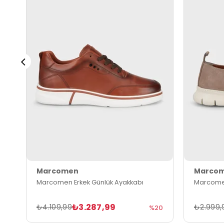
Marcomen
Marco
Marcomen Erkek Günlük Ayakkabı
Marcomen
₺3.287,99
₺4.109,99
₺2.999,
%20