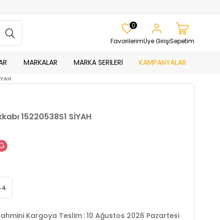
0
Favorilerim
Üye Girişi
Sepetim
AR
MARKALAR
MARKA SERİLERİ
KAMPANYALAR
İYAH
akkabı 15220538S1 SİYAH
44
ahmini Kargoya Teslim
:
10 Ağustos 2026 Pazartesi