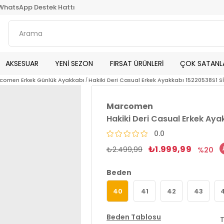
WhatsApp Destek Hattı
AKSESUAR
YENİ SEZON
FIRSAT ÜRÜNLERİ
ÇOK SATANL
comen Erkek Günlük Ayakkabı
Hakiki Deri Casual Erkek Ayakkabı 15220538S1 S
Marcomen
Hakiki Deri Casual Erkek Ay
0.0
₺1.999,99
₺2.499,99
20
Beden
40
41
42
43
Beden Tablosu
T