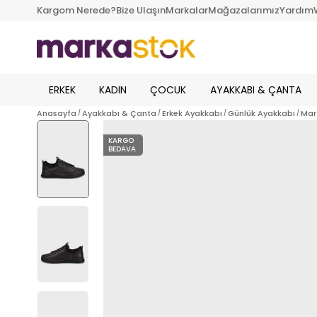
Kargom Nerede?
Bize Ulaşın
Markalar
Mağazalarımız
Yardım
ERKEK
KADIN
ÇOCUK
AYAKKABI & ÇANTA
Anasayfa
Ayakkabı & Çanta
Erkek Ayakkabı
Günlük Ayakkabı
Mar
KARGO
BEDAVA