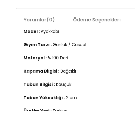
Yorumlar
(0)
Ödeme Seçenekleri
Model :
Ayakkabı
Giyim Tarzı :
Günlük / Casual
Materyal :
% 100 Deri
Kapama Bilgisi :
Bağcıklı
Taban Bilgisi :
Kauçuk
Taban Yüksekliği :
2 cm
Üretim Yeri :
Türkiye
3DK115220538S1.07