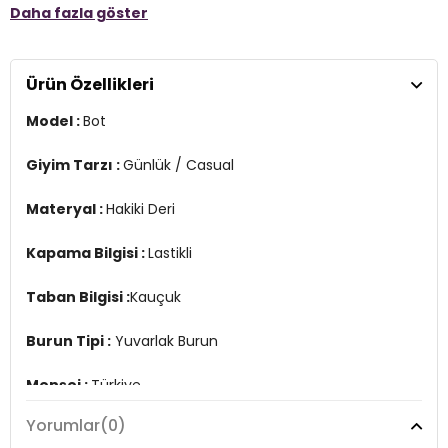
Daha fazla göster
Taban Bilgisi :
Kauçuk
Burun Tipi :
Yuvarlak Burun
Ürün Özellikleri
Menşei :
Türkiye
3DK115222012K1.03
Model :
Bot
Giyim Tarzı :
Günlük / Casual
Materyal :
Hakiki Deri
Kapama Bilgisi :
Lastikli
Taban Bilgisi :
Kauçuk
Burun Tipi :
Yuvarlak Burun
Menşei :
Türkiye
3DK115222012K1.03
Yorumlar
(0)