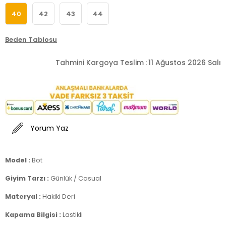
40
42
43
44
Beden Tablosu
Tahmini Kargoya Teslim
:
11 Ağustos 2026 Salı
Yorum Yaz
Model :
Bot
Giyim Tarzı :
Günlük / Casual
Materyal :
Hakiki Deri
Kapama Bilgisi :
Lastikli