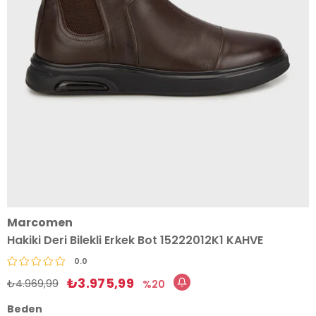
Marcomen
Hakiki Deri Bilekli Erkek Bot 15222012K1 KAHVE
0.0
₺3.975,99
₺4.969,99
20
Beden