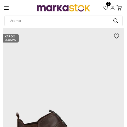
0
KARGO
BEDAVA