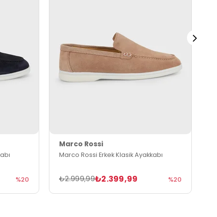
Marco Rossi
M
kabı
Marco Rossi Erkek Klasik Ayakkabı
M
₺2.399,99
₺2.999,99
₺
%20
%20