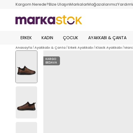
Kargom Nerede?
Bize Ulaşın
Markalar
Mağazalarımız
Yardım
ERKEK
KADIN
ÇOCUK
AYAKKABI & ÇANTA
Anasayfa
Ayakkabı & Çanta
Erkek Ayakkabı
Klasik Ayakkabı
Marc
KARGO
BEDAVA