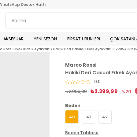
WhatsApp Destek Hattı
AKSESUAR
YENİ SEZON
FIRSAT ÜRÜNLERİ
ÇOK SATANL
o Rossi Erkek Klasik Ayakkabı
Hakiki Deri Casual Erkek Ayakkabı 15220540K2 
Marco Rossi
Hakiki Deri Casual Erkek Ay
0.0
₺2.399,99
₺2.999,99
20
Beden
40
41
42
Beden Tablosu