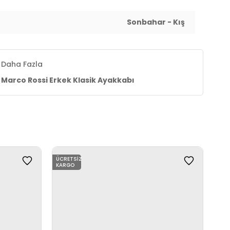
Sonbahar - Kış
Daha Fazla
Marco Rossi Erkek Klasik Ayakkabı
ÜCRETSIZ
ÜCR
KARGO
KAR