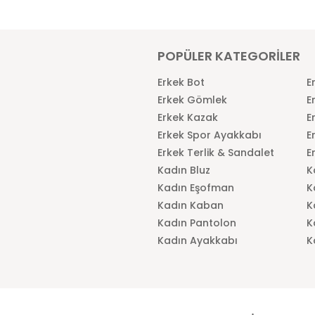
POPÜLER KATEGORİLER
Erkek Bot
E
Erkek Gömlek
E
Erkek Kazak
E
Erkek Spor Ayakkabı
E
Erkek Terlik & Sandalet
E
Kadın Bluz
K
Kadın Eşofman
K
Kadın Kaban
K
Kadın Pantolon
K
Kadın Ayakkabı
K