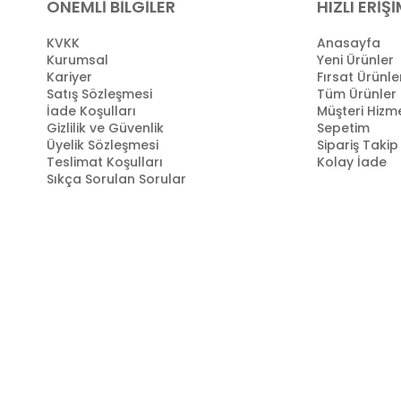
ÖNEMLİ BİLGİLER
HIZLI ERİŞ
KVKK
Anasayfa
Kurumsal
Yeni Ürünler
Kariyer
Fırsat Ürünle
Satış Sözleşmesi
Tüm Ürünler
İade Koşulları
Müşteri Hizme
Gizlilik ve Güvenlik
Sepetim
Üyelik Sözleşmesi
Sipariş Takip
Teslimat Koşulları
Kolay İade
Sıkça Sorulan Sorular