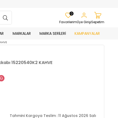
0
Favorilerim
Üye Girişi
Sepetim
AR
MARKALAR
MARKA SERİLERİ
KAMPANYALAR
KAHVE
akkabı 15220540K2 KAHVE
Tahmini Kargoya Teslim
:
11 Ağustos 2026 Salı