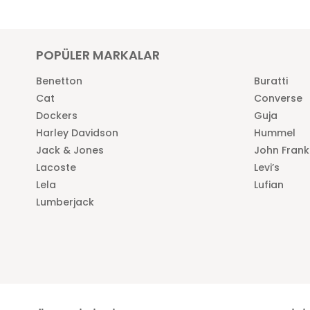
POPÜLER MARKALAR
Benetton
Buratti
Cat
Converse
Dockers
Guja
Harley Davidson
Hummel
Jack & Jones
John Frank
Lacoste
Levi’s
Lela
Lufian
Lumberjack