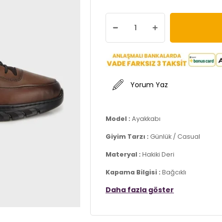
Yorum Yaz
Model :
Ayakkabı
Giyim Tarzı :
Günlük / Casual
Materyal :
Hakiki Deri
Kapama Bilgisi :
Bağcıklı
Daha fazla göster
Taban Bilgisi :
Termo
Üretim Yeri :
Türkiye
3DK115220540K2.03