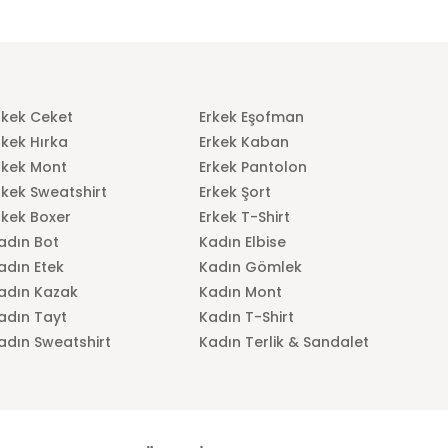
rkek Ceket
Erkek Eşofman
rkek Hırka
Erkek Kaban
rkek Mont
Erkek Pantolon
rkek Sweatshirt
Erkek Şort
rkek Boxer
Erkek T-Shirt
adın Bot
Kadın Elbise
adın Etek
Kadın Gömlek
adın Kazak
Kadın Mont
adın Tayt
Kadın T-Shirt
adın Sweatshirt
Kadın Terlik & Sandalet