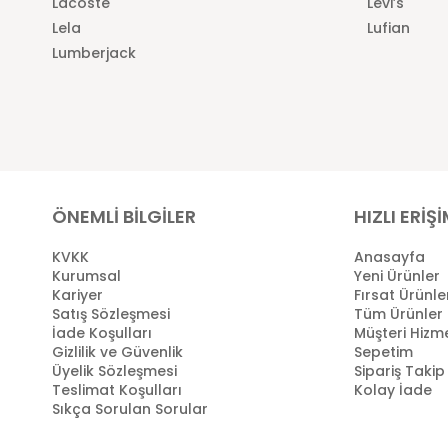
Lacoste
Levi’s
Lela
Lufian
Lumberjack
ÖNEMLİ BİLGİLER
HIZLI ERİŞ
KVKK
Anasayfa
Kurumsal
Yeni Ürünler
Kariyer
Fırsat Ürünle
Satış Sözleşmesi
Tüm Ürünler
İade Koşulları
Müşteri Hizme
Gizlilik ve Güvenlik
Sepetim
Üyelik Sözleşmesi
Sipariş Takip
Teslimat Koşulları
Kolay İade
Sıkça Sorulan Sorular