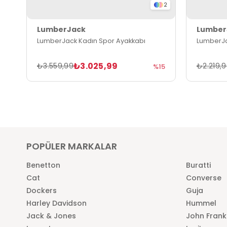
2
LumberJack
Lumber
LumberJack Kadın Spor Ayakkabı
LumberJa
₺3.025,99
₺3.559,99
₺2.219,
%15
POPÜLER MARKALAR
Benetton
Buratti
Cat
Converse
Dockers
Guja
Harley Davidson
Hummel
Jack & Jones
John Frank