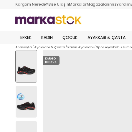
Kargom Nerede?
Bize Ulaşın
Markalar
Mağazalarımız
Yardım
ERKEK
KADIN
ÇOCUK
AYAKKABI & ÇANTA
Anasayfa
Ayakkabı & Çanta
Kadın Ayakkabı
Spor Ayakkabı
Lumb
KARGO
BEDAVA