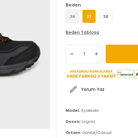
Beden
36
37
38
Beden Tablosu
Yorum Yaz
Model:
Ayakkabı
Desen:
Logolu
Ortam:
Günlük/Casual