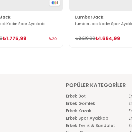
1
Jack
LumberJack
ck Kadın Spor Ayakkabı
LumberJack Kadın Spor Ayakk
₺1.775,99
₺1.664,99
99
₺2.219,99
%20
POPÜLER KATEGORİLER
Erkek Bot
E
Erkek Gömlek
E
Erkek Kazak
E
Erkek Spor Ayakkabı
E
Erkek Terlik & Sandalet
E