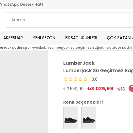
WhatsApp Destek Hattı
AKSESUAR
YENİ SEZON
FIRSAT ÜRÜNLERİ
ÇOK SATANL
erJack Kadın Spor Ayakkabı
Lumberjack Su Geçirmez Bağcıklı Outdoor Kadın
LumberJack
Lumberjack Su Geçirmez Bağc
0.0
₺3.025,99
₺3.559,99
15
Renk Seçenekleri