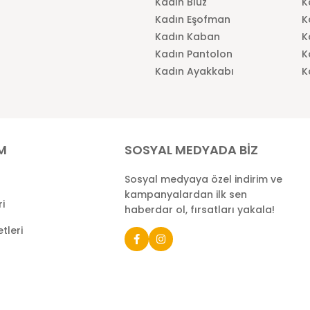
Kadın Bluz
K
Kadın Eşofman
K
Kadın Kaban
K
Kadın Pantolon
K
Kadın Ayakkabı
K
İM
SOSYAL MEDYADA BİZ
Sosyal medyaya özel indirim ve
kampanyalardan ilk sen
ri
haberdar ol, fırsatları yakala!
tleri