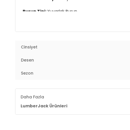
Burun Tipi:
Yuvarlak Burun
Topuk Boyu:
Belirtilmemiş
Topuk Tipi:
Düz
Cinsiyet
Yaş Grubu:
Yetişkin
Desen
Menşei:
Çin
2DK5WFEST5PR.07
Sezon
Daha Fazla
LumberJack Ürünleri