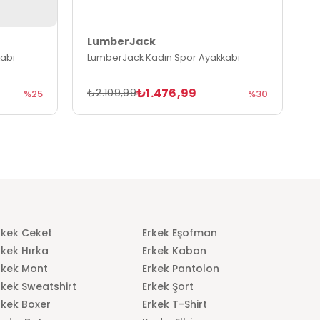
LumberJack
L
abı
LumberJack Kadın Spor Ayakkabı
L
₺1.476,99
₺2.109,99
₺
%25
%30
rkek Ceket
Erkek Eşofman
rkek Hırka
Erkek Kaban
rkek Mont
Erkek Pantolon
rkek Sweatshirt
Erkek Şort
rkek Boxer
Erkek T-Shirt