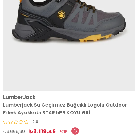
LumberJack
Lumberjack Su Geçirmez Bağcıklı Logolu Outdoor
Erkek Ayakkabı STAR 5PR KOYU GRİ
0.0
₺3.119,49
₺3.669,99
15