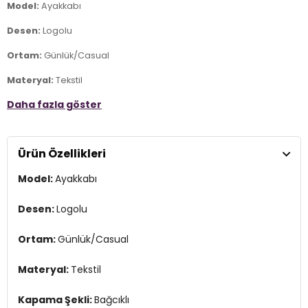
Model:
Ayakkabı
Desen:
Logolu
Ortam:
Günlük/Casual
Materyal:
Tekstil
Daha fazla göster
Kapama Şekli:
Bağcıklı
Taban Materyali:
Eva Phylon
Ürün Özellikleri
Burun Tipi:
Yuvarlak Burun
Model:
Ayakkabı
Topuk Boyu:
Belirtilmemiş
Topuk Tipi:
Düz
Desen:
Logolu
Yaş Grubu:
Yetişkin
Ortam:
Günlük/Casual
Menşei:
Çin
3DK15WSTAR5PR.40
Materyal:
Tekstil
Kapama Şekli:
Bağcıklı