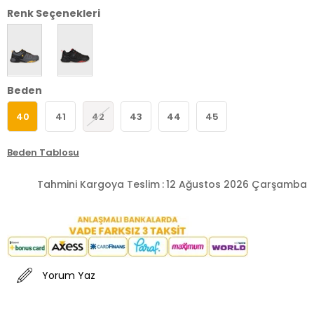
Renk Seçenekleri
Beden
40
41
42
43
44
45
Beden Tablosu
Tahmini Kargoya Teslim
:
12 Ağustos 2026 Çarşamba
Yorum Yaz