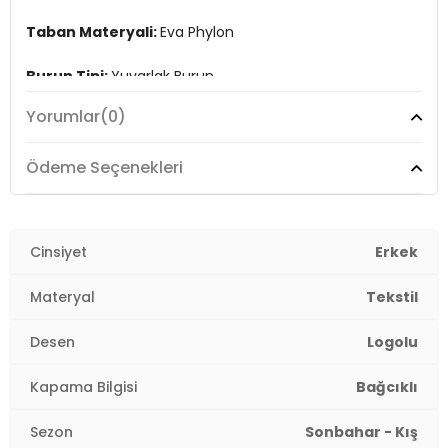
Taban Materyali:
Eva Phylon
Burun Tipi:
Yuvarlak Burun
Yorumlar
(0)
Topuk Boyu:
Belirtilmemiş
Topuk Tipi:
Düz
Ödeme Seçenekleri
Yaş Grubu:
Yetişkin
Menşei:
Cinsiyet
Çin
Erkek
3DK15WSTAR5PR.40
Materyal
Tekstil
Desen
Logolu
Kapama Bilgisi
Bağcıklı
Sezon
Sonbahar - Kış