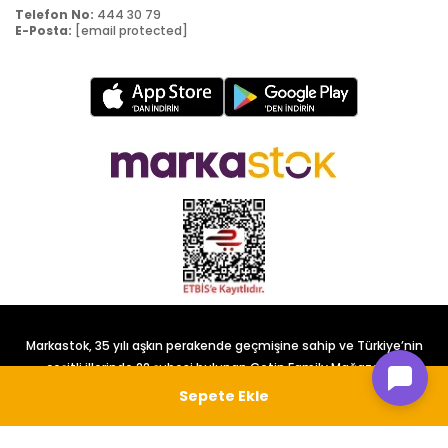
Telefon No:
444 30 79
E-Posta:
[email protected]
Markastok, 35 yılı aşkın perakende geçmişine sahip ve Türkiye’nin
çeşitli illerinde 22 şubesi bulunan Çetin Family Mağazacılık
tarafından kurulmuştur.