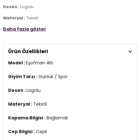
Desen :
Logolu
Materyal :
Tekstil
Daha fazla göster
Kapama Bilgisi :
Bağlamalı
Cep Bilgisi :
Cepli
Ürün Özellikleri
Kalıp Bilgisi :
Regular Fit, Normal Bel, Ribanalı Paça
Model :
Eşofman Altı
Üretim Yeri :
Türkiye
3DY15MCT1075FX.12
Giyim Tarzı :
Günlük / Spor
Desen :
Logolu
Materyal :
Tekstil
Kapama Bilgisi :
Bağlamalı
Cep Bilgisi :
Cepli