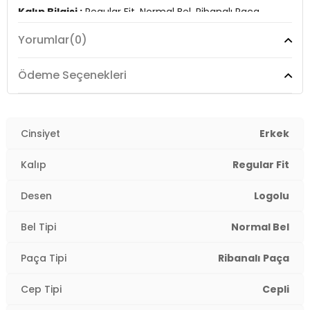
Kalıp Bilgisi :
Regular Fit, Normal Bel, Ribanalı Paça
Yorumlar
(0)
Üretim Yeri :
Türkiye
3DY15MCT1075FX.12
Ödeme Seçenekleri
Cinsiyet
Erkek
Kalıp
Regular Fit
Desen
Logolu
Bel Tipi
Normal Bel
Paça Tipi
Ribanalı Paça
Cep Tipi
Cepli