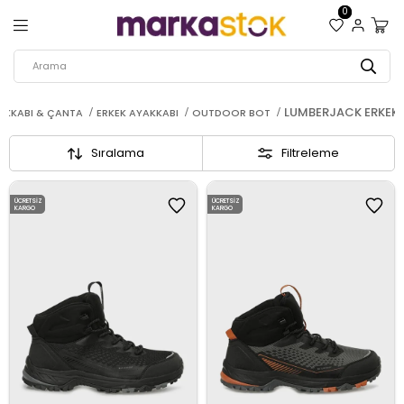
0
LUMBERJACK ERKEK
AKKABI & ÇANTA
ERKEK AYAKKABI
OUTDOOR BOT
Sıralama
Filtreleme
ÜCRETSIZ
ÜCRETSIZ
KARGO
KARGO