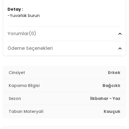
Detay :
-Yuvarlak burun
Üretim Yeri :
Mısır
Yorumlar
(0)
3DY1111230280.07
Ödeme Seçenekleri
Cinsiyet
Erkek
Kapama Bilgisi
Bağcıklı
Sezon
İlkbahar - Yaz
Taban Materyali
Kauçuk