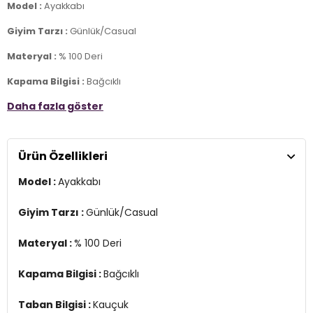
Model :
Ayakkabı
Giyim Tarzı :
Günlük/Casual
Materyal :
% 100 Deri
Kapama Bilgisi :
Bağcıklı
Daha fazla göster
Taban Bilgisi :
Kauçuk
Detay :
-Yuvarlak burun
Ürün Özellikleri
Üretim Yeri :
Mısır
Model :
Ayakkabı
3DY1111230280.07
Giyim Tarzı :
Günlük/Casual
Materyal :
% 100 Deri
Kapama Bilgisi :
Bağcıklı
Taban Bilgisi :
Kauçuk