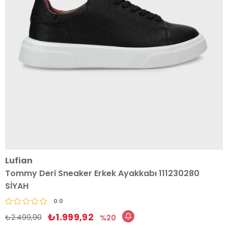
Lufian
Tommy Deri Sneaker Erkek Ayakkabı 111230280
SİYAH
0.0
₺1.999,92
₺2.499,90
20