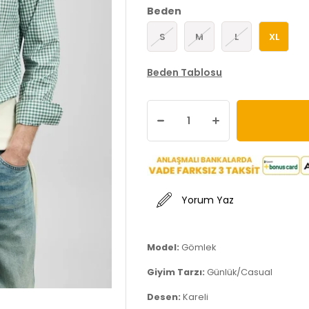
Beden
S
M
L
XL
Beden Tablosu
Yorum Yaz
Model:
Gömlek
Giyim Tarzı:
Günlük/Casual
Desen:
Kareli