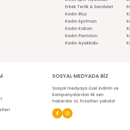
Erkek Terlik & Sandalet
E
Kadın Bluz
K
Kadın Eşofman
K
Kadın Kaban
K
Kadın Pantolon
K
Kadın Ayakkabı
K
İM
SOSYAL MEDYADA BİZ
Sosyal medyaya özel indirim ve
kampanyalardan ilk sen
ri
haberdar ol, fırsatları yakala!
tleri