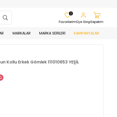
0
Favorilerim
Üye Girişi
Sepetim
AR
MARKALAR
MARKA SERİLERİ
KAMPANYALAR
zun Kollu Erkek Gömlek 111010653 YEŞİL