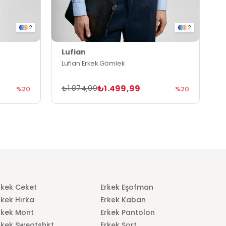
2
2
Lufian
L
Lufian Erkek Gömlek
L
₺1.499,99
₺1.874,99
₺
%20
%20
rkek Ceket
Erkek Eşofman
rkek Hırka
Erkek Kaban
rkek Mont
Erkek Pantolon
rkek Sweatshirt
Erkek Şort