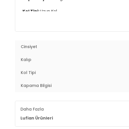
Kol Tipi:
Uzun Kol
Kumaş Tipi:
Belirtilmemiş
Boy:
Standart
Cinsiyet
Kalıp Bilgisi:
Regular Fit
Kalıp
Yaş Grubu:
Yetişkin
Kol Tipi
Menşei:
Türkiye
3DY1111010653.08
Kapama Bilgisi
Daha Fazla
Lufian Ürünleri