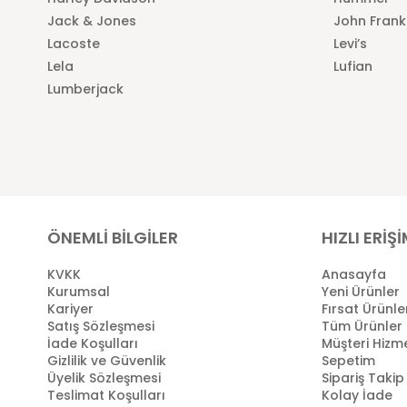
Jack & Jones
John Frank
Lacoste
Levi’s
Lela
Lufian
Lumberjack
ÖNEMLİ BİLGİLER
HIZLI ERİŞ
KVKK
Anasayfa
Kurumsal
Yeni Ürünler
Kariyer
Fırsat Ürünle
Satış Sözleşmesi
Tüm Ürünler
İade Koşulları
Müşteri Hizme
Gizlilik ve Güvenlik
Sepetim
Üyelik Sözleşmesi
Sipariş Takip
Teslimat Koşulları
Kolay İade