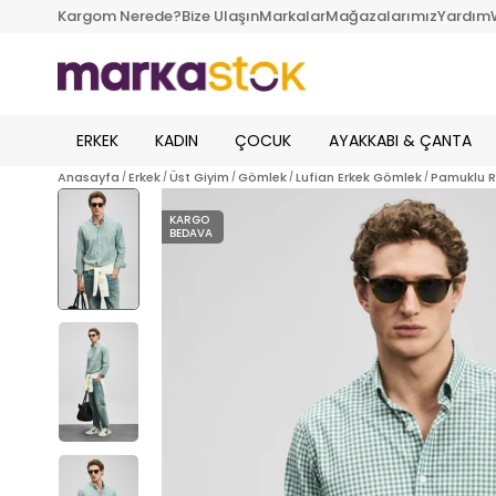
Kargom Nerede?
Bize Ulaşın
Markalar
Mağazalarımız
Yardım
ERKEK
KADIN
ÇOCUK
AYAKKABI & ÇANTA
Anasayfa
Erkek
Üst Giyim
Gömlek
Lufian Erkek Gömlek
Pamuklu Re
KARGO
BEDAVA