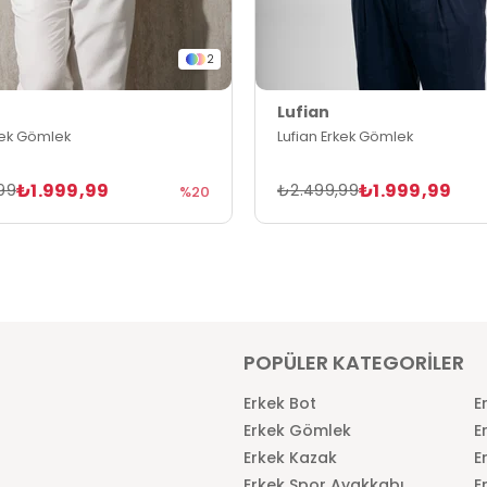
2
Lufian
kek Gömlek
Lufian Erkek Gömlek
₺1.999,99
₺1.999,99
99
₺2.499,99
%20
POPÜLER KATEGORİLER
Erkek Bot
E
Erkek Gömlek
E
Erkek Kazak
E
Erkek Spor Ayakkabı
E