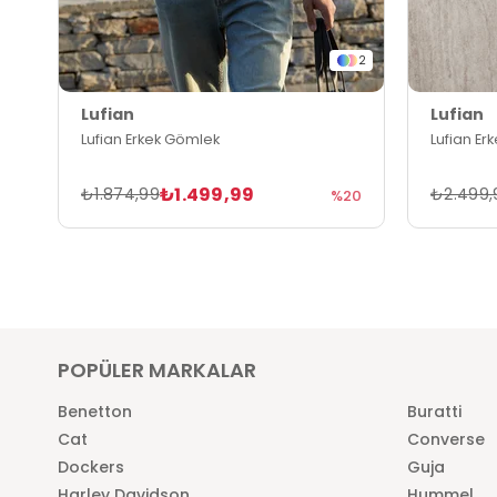
2
Lufian
Lufian
Lufian Erkek Gömlek
Lufian Er
₺1.499,99
₺1.874,99
₺2.499,
%20
POPÜLER MARKALAR
Benetton
Buratti
Cat
Converse
Dockers
Guja
Harley Davidson
Hummel