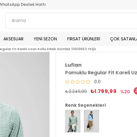
WhatsApp Destek Hattı
AKSESUAR
YENİ SEZON
FIRSAT ÜRÜNLERİ
ÇOK SATANL
gular Fit Kareli Uzun Kollu Erkek Gömlek 111010653 YEŞİL
Lufian
Pamuklu Regular Fit Kareli U
0.0
₺1.799,99
₺2.249,99
20
Renk Seçenekleri