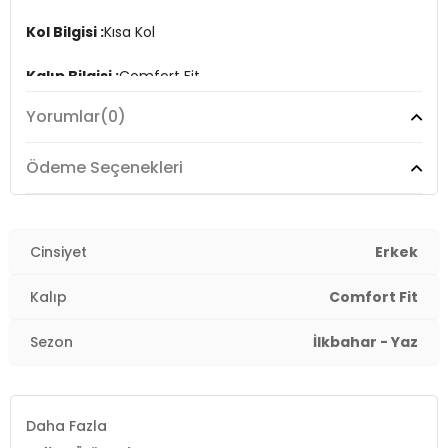
Kol Bilgisi :
Kısa Kol
Kalıp Bilgisi :
Comfort Fit
Yorumlar
(0)
Üretim Yeri :
Mısır
3DY1111040228.7425
Ödeme Seçenekleri
Cinsiyet
Erkek
Kalıp
Comfort Fit
Sezon
İlkbahar - Yaz
Daha Fazla