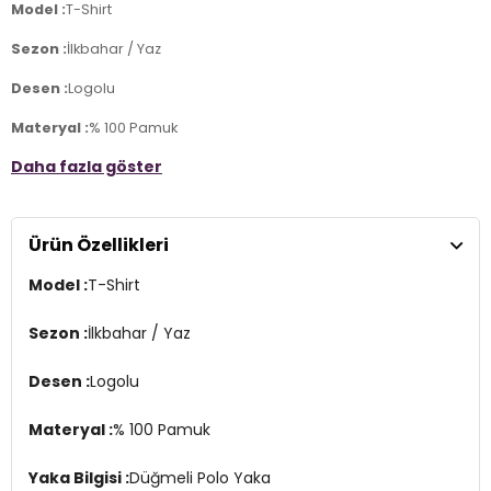
Model :
T-Shirt
Sezon :
İlkbahar / Yaz
Desen :
Logolu
Materyal :
% 100 Pamuk
Daha fazla göster
Yaka Bilgisi :
Düğmeli Polo Yaka
Kol Bilgisi :
Kısa Kol
Ürün Özellikleri
Kalıp Bilgisi :
Comfort Fit
Model :
T-Shirt
Üretim Yeri :
Mısır
3DY1111040228.7425
Sezon :
İlkbahar / Yaz
Desen :
Logolu
Materyal :
% 100 Pamuk
Yaka Bilgisi :
Düğmeli Polo Yaka