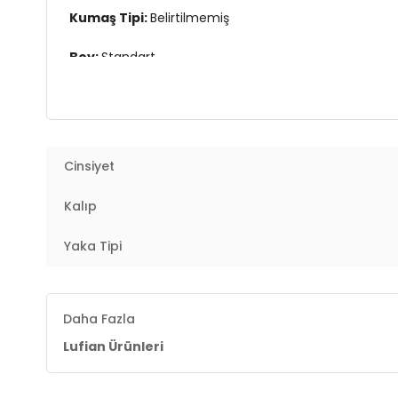
Kumaş Tipi:
Belirtilmemiş
Boy:
Standart
Kalıp Bilgisi:
Regular Fit
Yaş Grubu:
Yetişkin
Cinsiyet
Menşei:
Türkiye
3DY1111090146.52
Kalıp
Yaka Tipi
Daha Fazla
Lufian Ürünleri