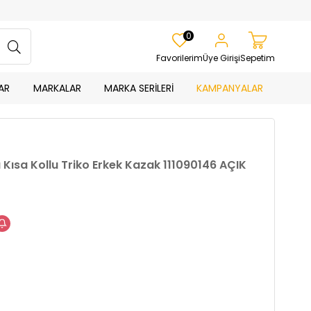
0
Favorilerim
Üye Girişi
Sepetim
AR
MARKALAR
MARKA SERİLERİ
KAMPANYALAR
 Kısa Kollu Triko Erkek Kazak 111090146 AÇIK