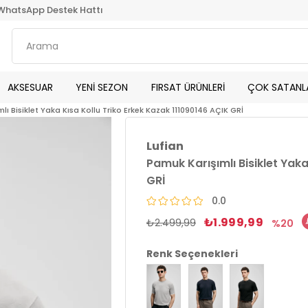
WhatsApp Destek Hattı
AKSESUAR
YENİ SEZON
FIRSAT ÜRÜNLERİ
ÇOK SATANL
lı Bisiklet Yaka Kısa Kollu Triko Erkek Kazak 111090146 AÇIK GRİ
Lufian
Pamuk Karışımlı Bisiklet Yaka
GRİ
0.0
₺1.999,99
₺2.499,99
20
Renk Seçenekleri