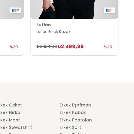
3
3
Lufian
L
Lufian Erkek Kazak
L
₺2.499,99
₺3.124,99
₺
%20
%20
rkek Ceket
Erkek Eşofman
rkek Hırka
Erkek Kaban
rkek Mont
Erkek Pantolon
rkek Sweatshirt
Erkek Şort