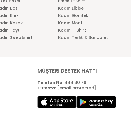
rkek Boxer
Erkek T-Shirt
adın Bot
Kadın Elbise
adın Etek
Kadın Gömlek
adın Kazak
Kadın Mont
adın Tayt
Kadın T-Shirt
adın Sweatshirt
Kadın Terlik & Sandalet
MÜŞTERİ DESTEK HATTI
Telefon No:
444 30 79
E-Posta:
[email protected]