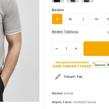
Beden
S
M
L
XL
X
Beden Tablosu
T
Yorum Yaz
Model:
Kazak
Giyim Tarzı:
Günlük/Casual