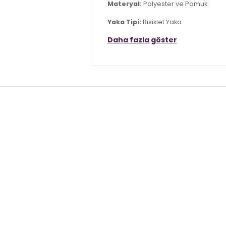
Materyal:
Polyester ve Pamuk
Yaka Tipi:
Bisiklet Yaka
Daha fazla göster
Kol Tipi:
Kısa Kol
Kumaş Tipi:
Belirtilmemiş
Boy:
Standart
Kalıp Bilgisi:
Regular Fit
Yaş Grubu:
Yetişkin
Menşei:
Türkiye
3DY1111090146.52