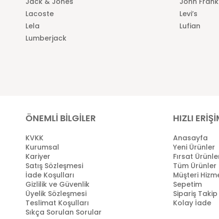
Jack & Jones
John Frank
Lacoste
Levi’s
Lela
Lufian
Lumberjack
ÖNEMLİ BİLGİLER
HIZLI ERİŞ
KVKK
Anasayfa
Kurumsal
Yeni Ürünler
Kariyer
Fırsat Ürünle
Satış Sözleşmesi
Tüm Ürünler
İade Koşulları
Müşteri Hizme
Gizlilik ve Güvenlik
Sepetim
Üyelik Sözleşmesi
Sipariş Takip
Teslimat Koşulları
Kolay İade
Sıkça Sorulan Sorular