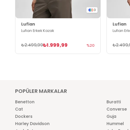
3
Lufian
Lufian
Lufian Erkek Kazak
Lufian Er
₺1.999,99
₺2.499,99
₺2.499,
%20
POPÜLER MARKALAR
Benetton
Buratti
Cat
Converse
Dockers
Guja
Harley Davidson
Hummel