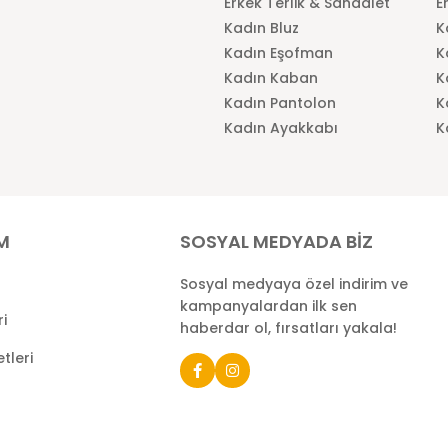
Erkek Terlik & Sandalet
E
Kadın Bluz
K
Kadın Eşofman
K
Kadın Kaban
K
Kadın Pantolon
K
Kadın Ayakkabı
K
İM
SOSYAL MEDYADA BİZ
Sosyal medyaya özel indirim ve
kampanyalardan ilk sen
ri
haberdar ol, fırsatları yakala!
tleri