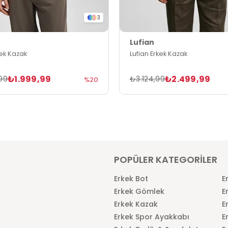
3
Lufian
kek Kazak
Lufian Erkek Kazak
₺1.999,99
₺2.499,99
99
₺3.124,99
%20
POPÜLER KATEGORİLER
Erkek Bot
E
Erkek Gömlek
E
Erkek Kazak
E
Erkek Spor Ayakkabı
E