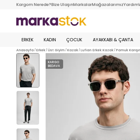
Kargom Nerede?
Bize Ulaşın
Markalar
Mağazalarımız
Yardım
ERKEK
KADIN
ÇOCUK
AYAKKABI & ÇANTA
Anasayfa
Erkek
Üst Giyim
Kazak
Lufian Erkek Kazak
Pamuk Karışım
KARGO
BEDAVA