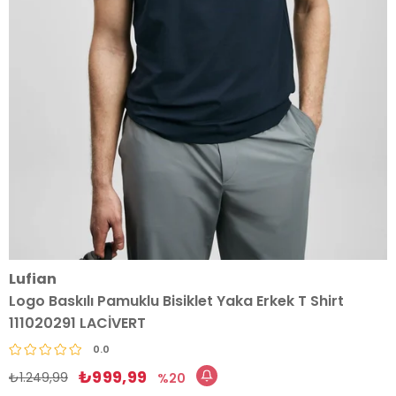
Lufian
Logo Baskılı Pamuklu Bisiklet Yaka Erkek T Shirt
111020291 LACİVERT
0.0
₺999,99
₺1.249,99
20