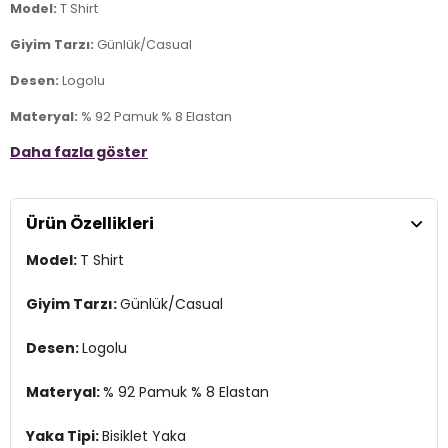
Model:
T Shirt
Giyim Tarzı:
Günlük/Casual
Desen:
Logolu
Materyal:
% 92 Pamuk % 8 Elastan
Daha fazla göster
Yaka Tipi:
Bisiklet Yaka
Kol Tipi:
Kısa Kol
Ürün Özellikleri
Kumaş Tipi:
Belirtilmemiş
Model:
T Shirt
Boy:
Standart
Kalıp Bilgisi:
Regular Fit
Giyim Tarzı:
Günlük/Casual
Yaş Grubu:
Yetişkin
Desen:
Logolu
Menşei:
Türkiye
3DY1111020291.12
Materyal:
% 92 Pamuk % 8 Elastan
Yaka Tipi:
Bisiklet Yaka