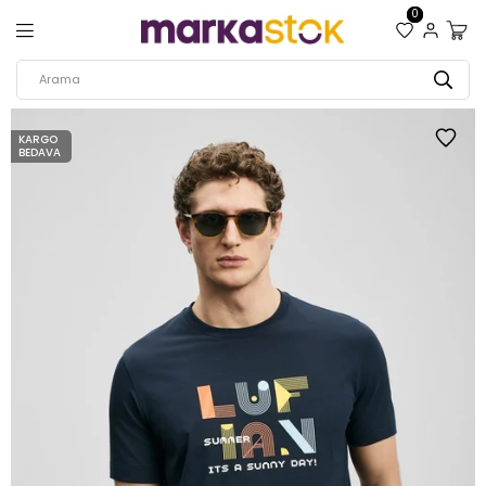
0
KARGO
BEDAVA