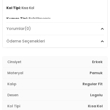
Kol Tipi:
Kısa Kol
Kumaş Tipi:
Belirtilmemiş
Yorumlar
(0)
Boy:
Standart
Kalıp Bilgisi:
Regular Fit
Ödeme Seçenekleri
Yaş Grubu:
Yetişkin
Menşei:
Cinsiyet
Türkiye
Erkek
3DY1111020291.12
Materyal
Pamuk
Kalıp
Regular Fit
Desen
Logolu
Kol Tipi
Kısa Kol