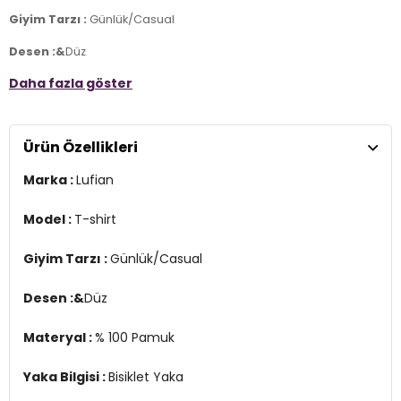
Giyim Tarzı :
Günlük/Casual
Desen :&
Düz
Daha fazla göster
Materyal :
% 100 Pamuk
Yaka Bilgisi :
Bisiklet Yaka
Ürün Özellikleri
Kol Bilgisi :
Kısa Kol
Marka :
Lufian
Kalıp Bilgisi :
Regular Fit
3DY1111020203.07
Model :
T-shirt
Giyim Tarzı :
Günlük/Casual
Desen :&
Düz
Materyal :
% 100 Pamuk
Yaka Bilgisi :
Bisiklet Yaka