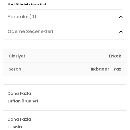
Kol Bilgisi :
Kısa Kol
Yorumlar
(0)
Kalıp Bilgisi :
Regular Fit
3DY1111020203.07
Ödeme Seçenekleri
Cinsiyet
Erkek
Sezon
İlkbahar - Yaz
Daha Fazla
Lufian Ürünleri
Daha Fazla
T-Shirt