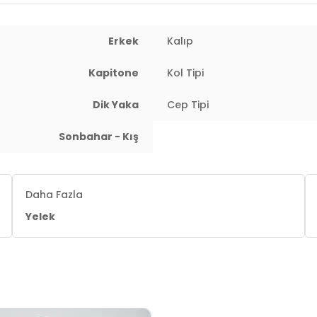
Erkek
Kalıp
Kapitone
Kol Tipi
Dik Yaka
Cep Tipi
Sonbahar - Kış
Daha Fazla
Yelek