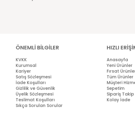
ÖNEMLİ BİLGİLER
HIZLI ERİŞ
KVKK
Anasayfa
Kurumsal
Yeni Ürünler
Kariyer
Fırsat Ürünle
Satış Sözleşmesi
Tüm Ürünler
İade Koşulları
Müşteri Hizme
Gizlilik ve Güvenlik
Sepetim
Üyelik Sözleşmesi
Sipariş Takip
Teslimat Koşulları
Kolay İade
Sıkça Sorulan Sorular