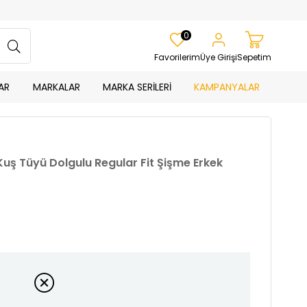
0
Favorilerim
Üye Girişi
Sepetim
AR
MARKALAR
MARKA SERİLERİ
KAMPANYALAR
 Kuş Tüyü Dolgulu Regular Fit Şişme Erkek