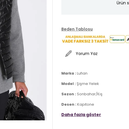
Ürün s
Beden Tablosu
Yorum Yaz
Marka :
Lufian
Model :
Şişme Yelek
Sezon :
Sonbahar/Kış
Desen :
Kapitone
Daha fazla göster
Materyal :
% 100 Poliamid
Dolgu Materyali :
% 100 Kuş Tüyü