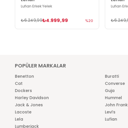
Lufian Erkek Yelek
Lufian Er
₺4.999,99
₺6.249,99
₺6.249,
%20
POPÜLER MARKALAR
Benetton
Buratti
Cat
Converse
Dockers
Guja
Harley Davidson
Hummel
Jack & Jones
John Frank
Lacoste
Levi’s
Lela
Lufian
Lumberjack