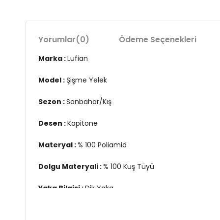
Yorumlar
(0)
Ödeme Seçenekleri
Marka :
Lufian
Model :
Şişme Yelek
Sezon :
Sonbahar/Kış
Desen :
Kapitone
Materyal :
% 100 Poliamid
Dolgu Materyali :
% 100 Kuş Tüyü
Yaka Bilgisi :
Dik Yaka
Kapama Bilgisi :
Çift Yönlü Fermuar