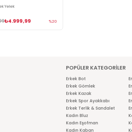
kek Yelek
₺4.999,99
99
%20
POPÜLER KATEGORİLER
Erkek Bot
E
Erkek Gömlek
E
Erkek Kazak
E
Erkek Spor Ayakkabı
E
Erkek Terlik & Sandalet
E
Kadın Bluz
K
Kadın Eşofman
K
Kadın Kaban
K