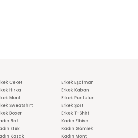
rkek Ceket
Erkek Eşofman
rkek Hırka
Erkek Kaban
rkek Mont
Erkek Pantolon
rkek Sweatshirt
Erkek Şort
rkek Boxer
Erkek T-Shirt
adın Bot
Kadın Elbise
adın Etek
Kadın Gömlek
adın Kazak
Kadın Mont