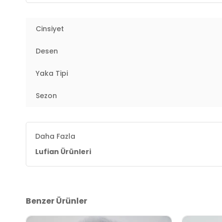
Kol Bilgisi :
Kolsuz
Cinsiyet
Cep Bilgisi :
Cepli
Desen
Kalıp Bilgisi :
Regular Fit
3DK1112130024.07
Yaka Tipi
Sezon
Daha Fazla
Lufian Ürünleri
Benzer Ürünler