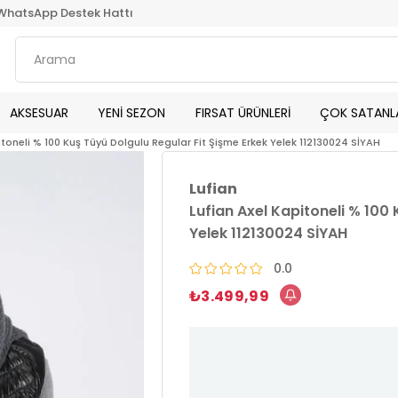
WhatsApp Destek Hattı
AKSESUAR
YENİ SEZON
FIRSAT ÜRÜNLERİ
ÇOK SATANL
itoneli % 100 Kuş Tüyü Dolgulu Regular Fit Şişme Erkek Yelek 112130024 SİYAH
Lufian
Lufian Axel Kapitoneli % 100
Yelek 112130024 SİYAH
0.0
₺3.499,99