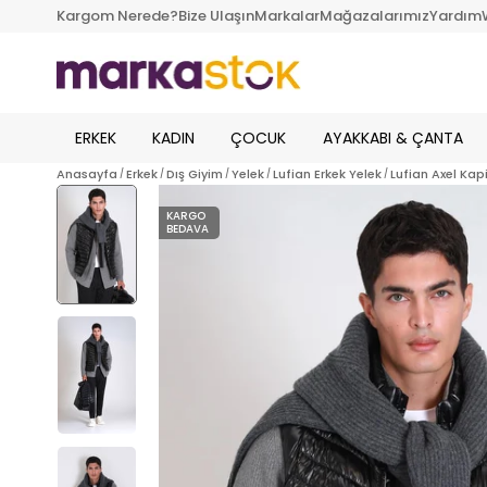
Kargom Nerede?
Bize Ulaşın
Markalar
Mağazalarımız
Yardım
ERKEK
KADIN
ÇOCUK
AYAKKABI & ÇANTA
Anasayfa
Erkek
Dış Giyim
Yelek
Lufian Erkek Yelek
Lufian Axel Kap
KARGO
BEDAVA