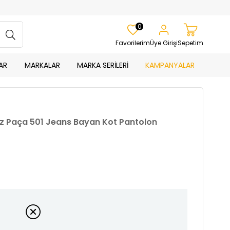
0
Favorilerim
Üye Girişi
Sepetim
AR
MARKALAR
MARKA SERİLERİ
KAMPANYALAR
üz Paça 501 Jeans Bayan Kot Pantolon