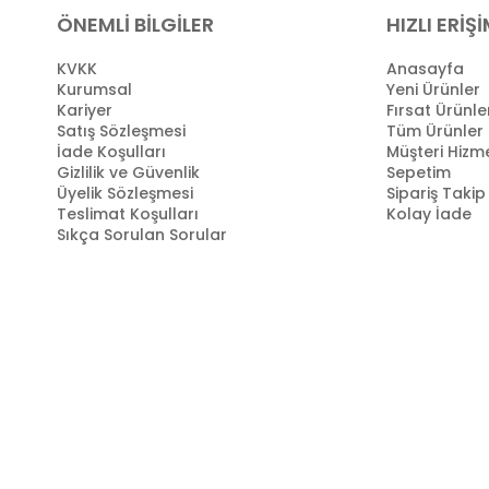
ÖNEMLİ BİLGİLER
HIZLI ERİŞ
KVKK
Anasayfa
Kurumsal
Yeni Ürünler
Kariyer
Fırsat Ürünle
Satış Sözleşmesi
Tüm Ürünler
İade Koşulları
Müşteri Hizme
Gizlilik ve Güvenlik
Sepetim
Üyelik Sözleşmesi
Sipariş Takip
Teslimat Koşulları
Kolay İade
Sıkça Sorulan Sorular