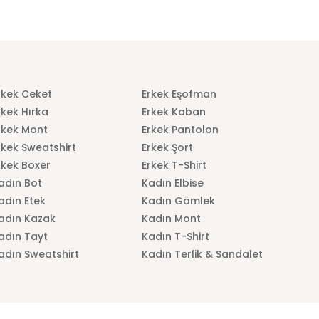
rkek Ceket
Erkek Eşofman
rkek Hırka
Erkek Kaban
rkek Mont
Erkek Pantolon
rkek Sweatshirt
Erkek Şort
rkek Boxer
Erkek T-Shirt
adın Bot
Kadın Elbise
adın Etek
Kadın Gömlek
adın Kazak
Kadın Mont
adın Tayt
Kadın T-Shirt
adın Sweatshirt
Kadın Terlik & Sandalet