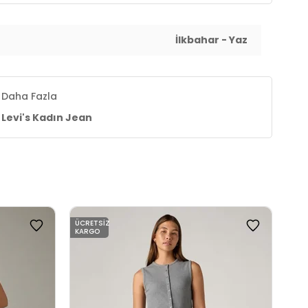
İlkbahar - Yaz
Daha Fazla
Levi's Kadın Jean
ÜCRETSIZ
ÜCR
KARGO
KAR