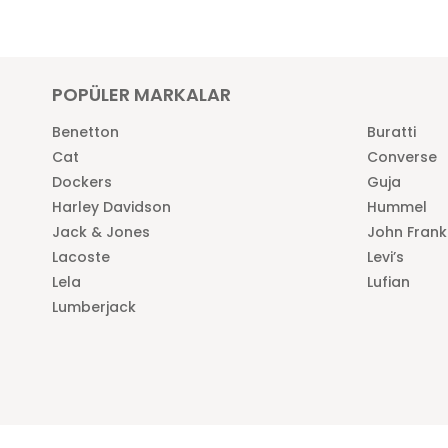
POPÜLER MARKALAR
Benetton
Buratti
Cat
Converse
Dockers
Guja
Harley Davidson
Hummel
Jack & Jones
John Frank
Lacoste
Levi’s
Lela
Lufian
Lumberjack