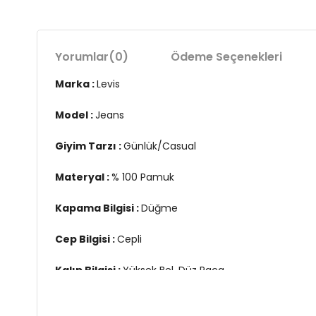
Yorumlar
(0)
Ödeme Seçenekleri
Marka :
Levis
Model :
Jeans
Giyim Tarzı :
Günlük/Casual
Materyal :
% 100 Pamuk
Kapama Bilgisi :
Düğme
Cep Bilgisi :
Cepli
Kalıp Bilgisi :
Yüksek Bel, Düz Paça
2DEA46990006.67