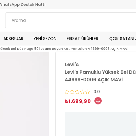
WhatsApp Destek Hattı
AKSESUAR
YENİ SEZON
FIRSAT ÜRÜNLERİ
ÇOK SATANL
 Yüksek Bel Düz Paça 501 Jeans Bayan Kot Pantolon A4699-0006 AÇIK MAVİ
Levi's
Levi's Pamuklu Yüksek Bel D
A4699-0006 AÇIK MAVİ
0.0
₺1.699,90