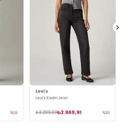
Levi's
L
Levi's Kadın Jean
L
₺2.969,91
₺3.299,90
₺
%10
%10