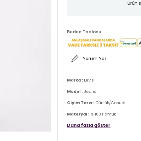
Ürün s
Beden Tablosu
Yorum Yaz
Marka :
Levis
Model :
Jeans
Giyim Tarzı :
Günlük/Casual
Materyal :
% 100 Pamuk
Daha fazla göster
Kapama Bilgisi :
Düğme
Cep Bilgisi :
Cepli