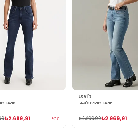
Levi's
dın Jean
Levi's Kadın Jean
₺2.699,91
₺2.969,91
90
₺3.299,90
%10