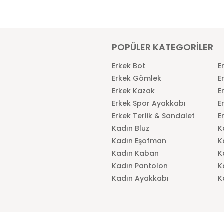
POPÜLER KATEGORİLER
Erkek Bot
E
Erkek Gömlek
E
Erkek Kazak
E
Erkek Spor Ayakkabı
E
Erkek Terlik & Sandalet
E
Kadın Bluz
K
Kadın Eşofman
K
Kadın Kaban
K
Kadın Pantolon
K
Kadın Ayakkabı
K