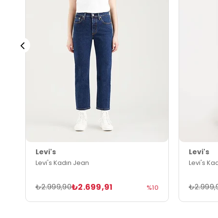
Levi's
Levi's
Levi's Kadın Jean
Levi's Ka
₺2.699,91
₺2.999,90
₺2.999,
%10