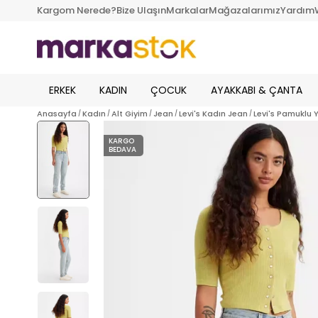
Kargom Nerede?
Bize Ulaşın
Markalar
Mağazalarımız
Yardım
ERKEK
KADIN
ÇOCUK
AYAKKABI & ÇANTA
Anasayfa
Kadın
Alt Giyim
Jean
Levi's Kadın Jean
Levi's Pamuklu
KARGO
BEDAVA