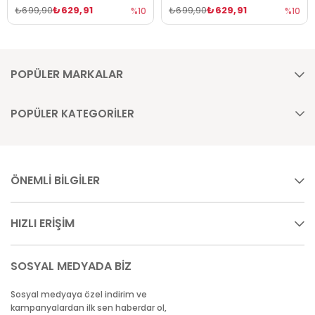
₺629,91
₺629,91
₺699,90
₺699,90
%10
%10
POPÜLER MARKALAR
POPÜLER KATEGORİLER
ÖNEMLİ BİLGİLER
HIZLI ERİŞİM
SOSYAL MEDYADA BİZ
Sosyal medyaya özel indirim ve
kampanyalardan ilk sen haberdar ol,