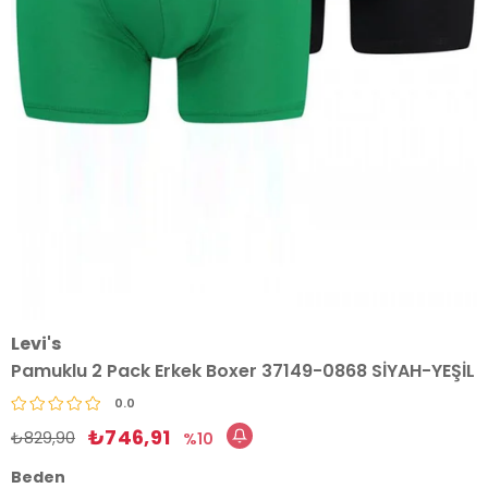
Levi's
Pamuklu 2 Pack Erkek Boxer 37149-0868 SİYAH-YEŞİL
0.0
₺746,91
₺829,90
10
Beden