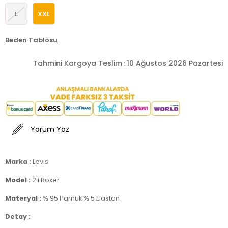
L
XXL
Beden Tablosu
Tahmini Kargoya Teslim
:
10 Ağustos 2026 Pazartesi
Yorum Yaz
Marka :
Levis
Model :
2li Boxer
Materyal :
% 95 Pamuk % 5 Elastan
Detay :
-Konforlu ve elastik bantlı bel