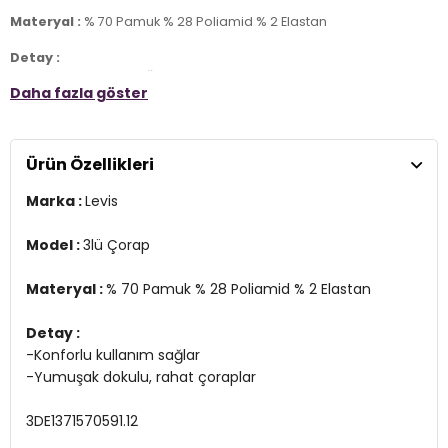
Materyal :
% 70 Pamuk % 28 Poliamid % 2 Elastan
Detay :
-Konforlu kullanım sağlar
Daha fazla göster
-Yumuşak dokulu, rahat çoraplar
3DE1371570591.12
Ürün Özellikleri
Marka :
Levis
Model :
3lü Çorap
Materyal :
% 70 Pamuk % 28 Poliamid % 2 Elastan
Detay :
-Konforlu kullanım sağlar
-Yumuşak dokulu, rahat çoraplar
3DE1371570591.12