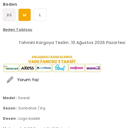
Beden
XS
M
L
Beden Tablosu
Tahmini Kargoya Teslim
:
10 Ağustos 2026 Pazartesi
Yorum Yaz
Model :
Sweat
Sezon :
Sonbahar / Kış
Desen :
Logo baskılı