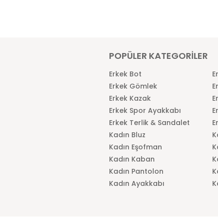
POPÜLER KATEGORİLER
Erkek Bot
E
Erkek Gömlek
E
Erkek Kazak
E
Erkek Spor Ayakkabı
E
Erkek Terlik & Sandalet
E
Kadın Bluz
K
Kadın Eşofman
K
Kadın Kaban
K
Kadın Pantolon
K
Kadın Ayakkabı
K