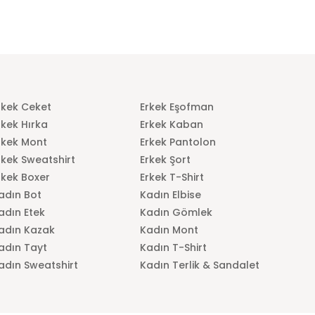
rkek Ceket
Erkek Eşofman
rkek Hırka
Erkek Kaban
rkek Mont
Erkek Pantolon
rkek Sweatshirt
Erkek Şort
rkek Boxer
Erkek T-Shirt
adın Bot
Kadın Elbise
adın Etek
Kadın Gömlek
adın Kazak
Kadın Mont
adın Tayt
Kadın T-Shirt
adın Sweatshirt
Kadın Terlik & Sandalet