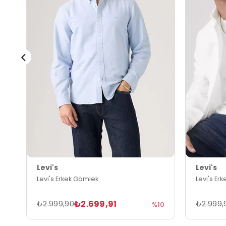
Levi's
Levi's
Levi's Erkek Gömlek
Levi's Er
₺2.699,91
₺2.999,90
₺2.999,
%10