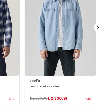
Levi's
L
Levi's Erkek Gömlek
L
₺2.330,91
₺2.589,90
₺
%10
%10