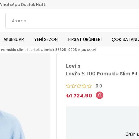
WhatsApp Destek Hattı
AKSESUAR
YENİ SEZON
FIRSAT ÜRÜNLERİ
ÇOK SATANL
00 Pamuklu Slim Fit Erkek Gömlek 86625-0005 AÇIK MAVİ
Levi's
Levi's % 100 Pamuklu Slim F
0.0
₺1.724,90
Ürün s