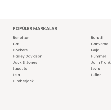
POPÜLER MARKALAR
Benetton
Buratti
Cat
Converse
Dockers
Guja
Harley Davidson
Hummel
Jack & Jones
John Frank
Lacoste
Levi’s
Lela
Lufian
Lumberjack