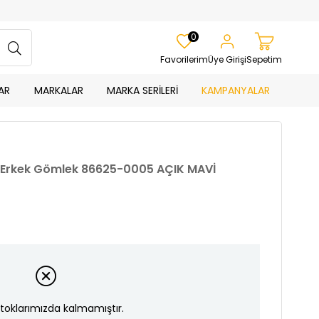
0
Favorilerim
Üye Girişi
Sepetim
AR
MARKALAR
MARKA SERİLERİ
KAMPANYALAR
it Erkek Gömlek 86625-0005 AÇIK MAVİ
toklarımızda kalmamıştır.