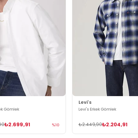
Levi's
kek Gömlek
Levi's Erkek Gömlek
₺2.699,91
₺2.204,91
90
₺2.449,90
%10