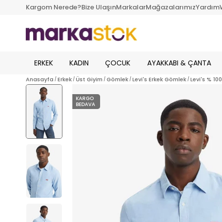
Kargom Nerede?
Bize Ulaşın
Markalar
Mağazalarımız
Yardım
ERKEK
KADIN
ÇOCUK
AYAKKABI & ÇANTA
Anasayfa
Erkek
Üst Giyim
Gömlek
Levi's Erkek Gömlek
Levi's % 1
KARGO
BEDAVA