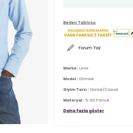
Beden Tablosu
Yorum Yaz
Marka :
Levis
Model :
Gömlek
Giyim Tarzı :
Günlük/Casual
Materyal :
% 100 Pamuk
Daha fazla göster
Yaka Bilgisi :
Düz Yaka
Kol Bilgisi :
Uzun Kol
Kalıp :
Slim Fit