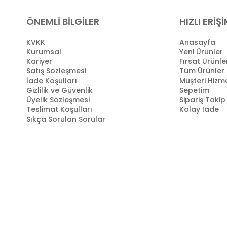
ÖNEMLİ BİLGİLER
HIZLI ERİŞ
KVKK
Anasayfa
Kurumsal
Yeni Ürünler
Kariyer
Fırsat Ürünle
Satış Sözleşmesi
Tüm Ürünler
İade Koşulları
Müşteri Hizme
Gizlilik ve Güvenlik
Sepetim
Üyelik Sözleşmesi
Sipariş Takip
Teslimat Koşulları
Kolay İade
Sıkça Sorulan Sorular