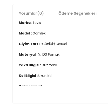
Yorumlar
(0)
Ödeme Seçenekleri
Marka :
Levis
Model :
Gömlek
Giyim Tarzı :
Günlük/Casual
Materyal :
% 100 Pamuk
Yaka Bilgisi :
Düz Yaka
Kol Bilgisi :
Uzun Kol
Kalıp :
Slim Fit
Manken Ölçüsü :
Kilo : 80 kg / Boy : 1.90 cm / Göğüs
3DE1866250005.67