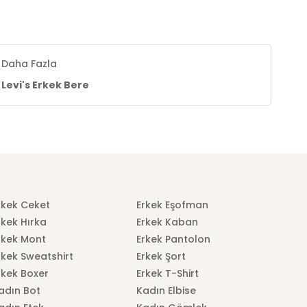
Daha Fazla
Levi's Erkek Bere
rkek Ceket
Erkek Eşofman
rkek Hırka
Erkek Kaban
rkek Mont
Erkek Pantolon
rkek Sweatshirt
Erkek Şort
rkek Boxer
Erkek T-Shirt
adın Bot
Kadın Elbise