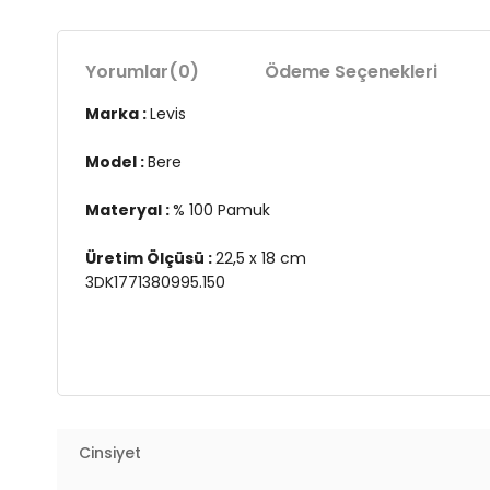
Yorumlar
(0)
Ödeme Seçenekleri
Marka :
Levis
Model :
Bere
Materyal :
% 100 Pamuk
Üretim Ölçüsü :
22,5 x 18 cm
3DK1771380995.150
Cinsiyet