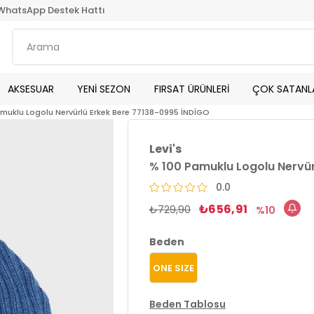
WhatsApp Destek Hattı
AKSESUAR
YENİ SEZON
FIRSAT ÜRÜNLERİ
ÇOK SATANL
muklu Logolu Nervürlü Erkek Bere 77138-0995 İNDİGO
Levi's
% 100 Pamuklu Logolu Nervür
0.0
₺656,91
₺729,90
10
Beden
ONE SIZE
Beden Tablosu