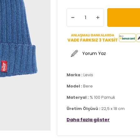
Yorum Yaz
Marka :
Levis
Model :
Bere
Materyal :
% 100 Pamuk
Üretim Ölçüsü :
22,5 x 18 cm
3DK1771380995.150
Daha fazla göster