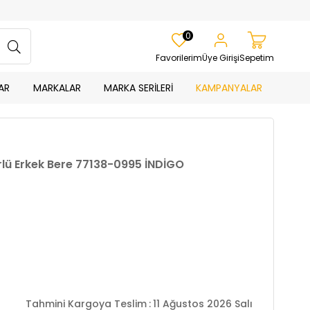
0
Favorilerim
Üye Girişi
Sepetim
AR
MARKALAR
MARKA SERİLERİ
KAMPANYALAR
lü Erkek Bere 77138-0995 İNDİGO
Tahmini Kargoya Teslim
:
11 Ağustos 2026 Salı