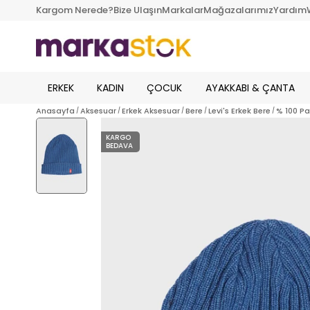
Kargom Nerede?
Bize Ulaşın
Markalar
Mağazalarımız
Yardım
ERKEK
KADIN
ÇOCUK
AYAKKABI & ÇANTA
Anasayfa
Aksesuar
Erkek Aksesuar
Bere
Levi's Erkek Bere
% 100 Pa
KARGO
BEDAVA