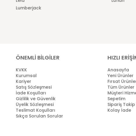
Lela
Lufian
Lumberjack
ÖNEMLİ BİLGİLER
HIZLI ERİŞ
KVKK
Anasayfa
Kurumsal
Yeni Ürünler
Kariyer
Fırsat Ürünle
Satış Sözleşmesi
Tüm Ürünler
İade Koşulları
Müşteri Hizme
Gizlilik ve Güvenlik
Sepetim
Üyelik Sözleşmesi
Sipariş Takip
Teslimat Koşulları
Kolay İade
Sıkça Sorulan Sorular