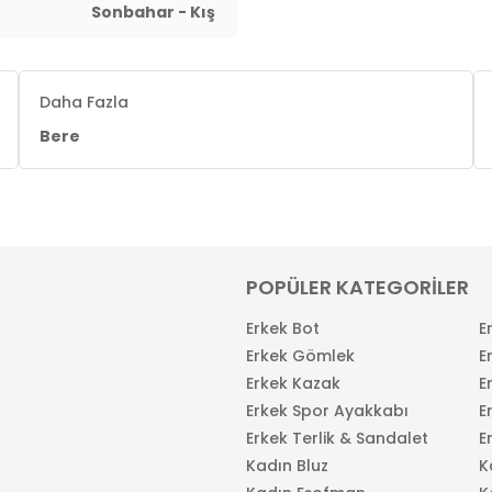
Sonbahar - Kış
Daha Fazla
Bere
POPÜLER KATEGORİLER
Erkek Bot
E
Erkek Gömlek
E
Erkek Kazak
E
Erkek Spor Ayakkabı
E
Erkek Terlik & Sandalet
E
Kadın Bluz
K