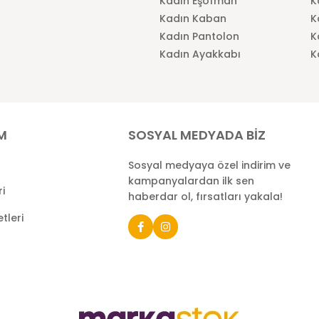
Kadın Eşofman
K
Kadın Kaban
K
Kadın Pantolon
K
Kadın Ayakkabı
K
İM
SOSYAL MEDYADA BİZ
Sosyal medyaya özel indirim ve
kampanyalardan ilk sen
ri
haberdar ol, fırsatları yakala!
tleri