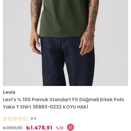
Levis
Levi's % 100 Pamuk Standart Fit Düğmeli Erkek Polo
Yaka T Shirt 35883-0232 KOYU HAKİ
0.0
₺1.478,91
₺1.699,90
13