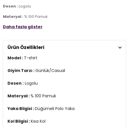
Desen :
Logolu
Materyal :
% 100 Pamuk
Daha fazla göster
Yaka Bilgisi :
Düğümeli Polo Yaka
Kol Bilgisi :
Kısa Kol
Ürün Özellikleri
Kalıp Bilgisi :
Standart Fit
Model :
T-shirt
Üretim Yeri :
Pakistan
3DE1358830232.116
Giyim Tarzı :
Günlük/Casual
Desen :
Logolu
Materyal :
% 100 Pamuk
Yaka Bilgisi :
Düğümeli Polo Yaka
Kol Bilgisi :
Kısa Kol