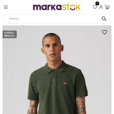
0
KARGO
BEDAVA