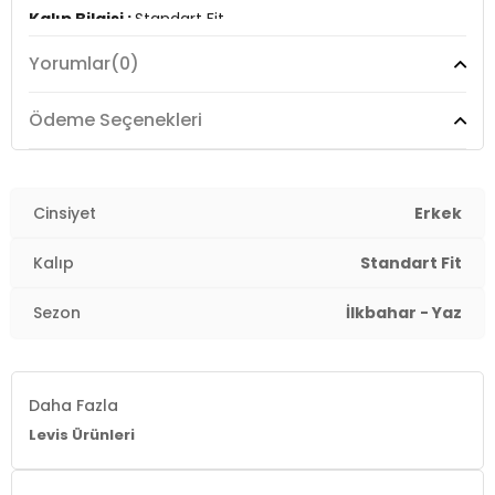
Kalıp Bilgisi :
Standart Fit
Yorumlar
(0)
Üretim Yeri :
Pakistan
3DE1358830232.116
Ödeme Seçenekleri
Cinsiyet
Erkek
Kalıp
Standart Fit
Sezon
İlkbahar - Yaz
Daha Fazla
Levis Ürünleri