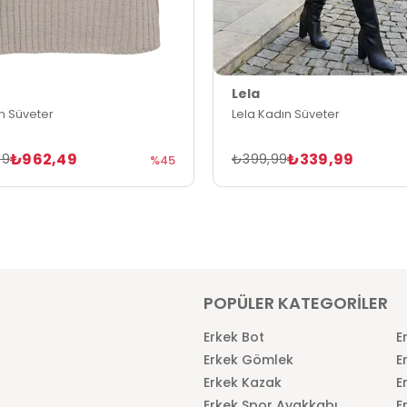
Lela
n Süveter
Lela Kadın Süveter
₺962,49
₺339,99
99
₺399,99
%45
POPÜLER KATEGORİLER
Erkek Bot
E
Erkek Gömlek
E
Erkek Kazak
E
Erkek Spor Ayakkabı
E