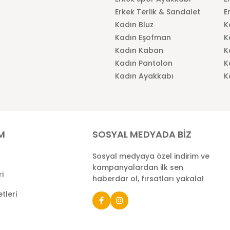
Erkek Terlik & Sandalet
E
Kadın Bluz
K
Kadın Eşofman
K
Kadın Kaban
K
Kadın Pantolon
K
Kadın Ayakkabı
K
İM
SOSYAL MEDYADA BİZ
Sosyal medyaya özel indirim ve
kampanyalardan ilk sen
ri
haberdar ol, fırsatları yakala!
tleri