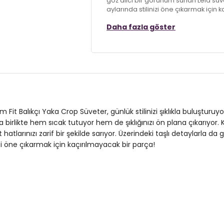
göz alıcı bir görünüm sunan Lela süvet
aylarında stilinizi öne çıkarmak için 
Daha fazla göster
Model:
Süveter
Giyim Tarzı:
Günlük/Casual
Mevsim:
Kışlık
Materyal:
Poliamid
Yaka Tipi:
Balıkçı Yaka
Fit Balıkçı Yaka Crop Süveter, günlük stilinizi şıklıkla buluşturuyo
yla birlikte hem sıcak tutuyor hem de şıklığınızı ön plana çıkarıy
Kol Tipi:
Kolsuz
 hatlarınızı zarif bir şekilde sarıyor. Üzerindeki taşlı detaylarla d
nizi öne çıkarmak için kaçırılmayacak bir parça!
Kumaş Tipi:
Belirtilmemiş
Boy:
Standart
Uzunluk:
Crop
Kalınlık:
Kalın
Kalıp Bilgisi:
Slim Fit