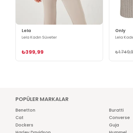
Lela
Only
Lela Kadın Süveter
Lela Kadı
₺399,99
₺1.749,
POPÜLER MARKALAR
Benetton
Buratti
Cat
Converse
Dockers
Guja
Harley Davidson
Hummel