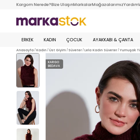
Kargom Nerede?
Bize Ulaşın
Markalar
Mağazalarımız
Yardım
ERKEK
KADIN
ÇOCUK
AYAKKABI & ÇANTA
Anasayfa
Kadın
Üst Giyim
Süveter
Lela Kadın Süveter
Yumuşak Tü
KARGO
BEDAVA