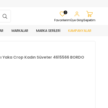
0
Favorilerim
Üye Girişi
Sepetim
AR
MARKALAR
MARKA SERİLERİ
KAMPANYALAR
kçı Yaka Crop Kadın Süveter 4615566 BORDO