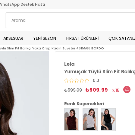
WhatsApp Destek Hattı
AKSESUAR
YENİ SEZON
FIRSAT ÜRÜNLERİ
ÇOK SATANL
ylü Slim Fit Balıkçı Yaka Crop Kadın Süveter 4615566 BORDO
Lela
Yumuşak Tüylü Slim Fit Balı
0.0
₺509,99
₺599,99
15
Renk Seçenekleri