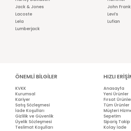
Jack & Jones
John Frank
Lacoste
Levi’s
Lela
Lufian
Lumberjack
ÖNEMLİ BİLGİLER
HIZLI ERİŞ
KVKK
Anasayfa
Kurumsal
Yeni Ürünler
Kariyer
Fırsat Ürünle
Satış Sözleşmesi
Tüm Ürünler
İade Koşulları
Müşteri Hizme
Gizlilik ve Güvenlik
Sepetim
Üyelik Sözleşmesi
Sipariş Takip
Teslimat Koşulları
Kolay İade