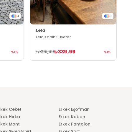
3
3
Lela
L
Lela Kadın Süveter
L
₺339,99
₺399,99
₺
%15
%15
rkek Ceket
Erkek Eşofman
rkek Hırka
Erkek Kaban
rkek Mont
Erkek Pantolon
rkek Sweatshirt
Erkek Şort