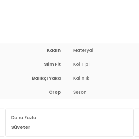
Yaş Grubu:
Yetişkin
Menşei:
Türkiye
Detaylar:
Taşlı
2DK4615566.61
Kadın
Materyal
Slim Fit
Kol Tipi
Balıkçı Yaka
Kalınlık
Crop
Sezon
Daha Fazla
Süveter