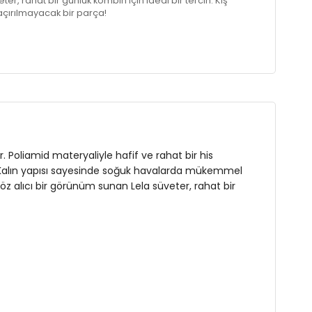
er, rahat bir günlük kombin için ideal bir tercih. Kış
kaçırılmayacak bir parça!
r. Poliamid materyaliyle hafif ve rahat bir his
or. Kalın yapısı sayesinde soğuk havalarda mükemmel
a göz alıcı bir görünüm sunan Lela süveter, rahat bir