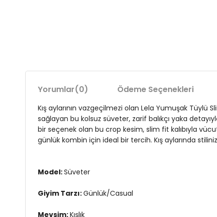
Yorumlar
(0)
Ödeme Seçenekleri
Kış aylarının vazgeçilmezi olan Lela Yumuşak Tüylü Slim 
sağlayan bu kolsuz süveter, zarif balıkçı yaka detayı
bir seçenek olan bu crop kesim, slim fit kalıbıyla vücut
günlük kombin için ideal bir tercih. Kış aylarında stili
Model:
Süveter
Giyim Tarzı:
Günlük/Casual
Mevsim:
Kışlık