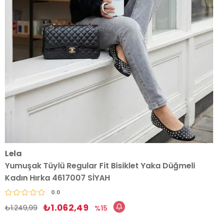
Lela
Yumuşak Tüylü Regular Fit Bisiklet Yaka Düğmeli
Kadın Hırka 4617007 SİYAH
0.0
₺1.062,49
₺1.249,99
15