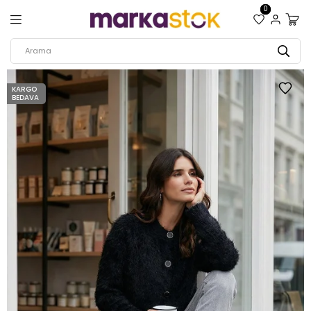
0
KARGO
BEDAVA