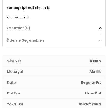
Kumaş Tipi:
Belirtilmemiş
Boy:
Standart
Yorumlar
(0)
Kalıp Bilgisi:
Regular Fit
Manken Bedeni:
Boy : 1.80 cm / Göğüs : 80 cm / Bel :
Ödeme Seçenekleri
60 cm / Basen : 89 cm / Beden : Onesıze
Yaş Grubu:
Yetişkin
Cinsiyet
Kadın
Menşei:
Türkiye
2DK4617007.07
Materyal
Akrilik
Kalıp
Regular Fit
Kol Tipi
Uzun Kol
Yaka Tipi
Bisiklet Yaka