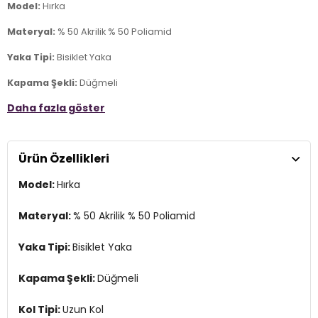
Model:
Hırka
Materyal:
% 50 Akrilik % 50 Poliamid
Yaka Tipi:
Bisiklet Yaka
Kapama Şekli:
Düğmeli
Daha fazla göster
Kol Tipi:
Uzun Kol
Kumaş Tipi:
Belirtilmemiş
Ürün Özellikleri
Boy:
Standart
Model:
Hırka
Kalıp Bilgisi:
Regular Fit
Manken Bedeni:
Boy : 1.80 cm / Göğüs : 80 cm / Bel : 60 cm /
Materyal:
% 50 Akrilik % 50 Poliamid
Basen : 89 cm / Beden : Onesıze
Yaka Tipi:
Bisiklet Yaka
Yaş Grubu:
Yetişkin
Menşei:
Türkiye
Kapama Şekli:
Düğmeli
2DK4617007.07
Kol Tipi:
Uzun Kol