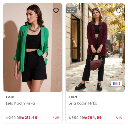
ÜCRETSIZ
KARGO
2
Lela
Lela
Lela Kadın Hırka
Lela Kadın Hırka
₺212,49
₺764,99
₺249,99
₺899,99
%15
%15