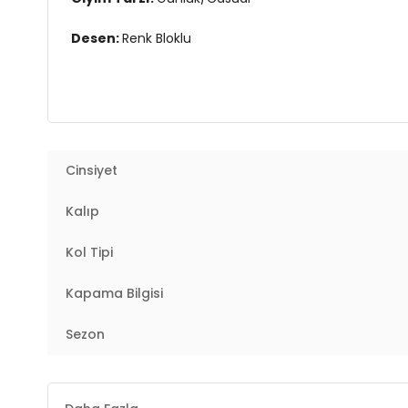
Desen:
Renk Bloklu
Mevsim:
Kışlık
Materyal:
Polyester
Yaka Tipi:
Dik Yaka
Cinsiyet
Kapama Şekli:
Fermuarlı
Kalıp
Kol Tipi:
Uzun Kol
Kol Tipi
Uzunluk:
Regular
Kapama Bilgisi
Kalıp Bilgisi:
Regular Fit
Sezon
Yaş Grubu:
Çocuk
Detaylar:
Fermuar