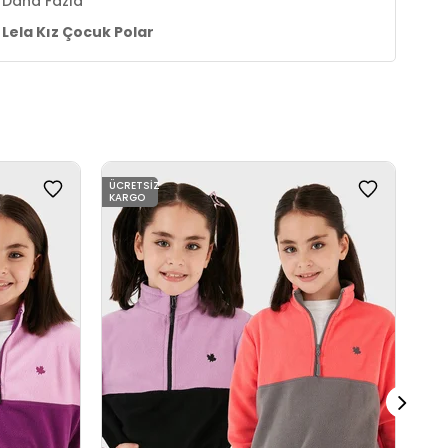
Daha Fazla
Lela Kız Çocuk Polar
ÜCRETSIZ
ÜCR
KARGO
KAR