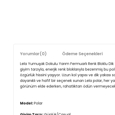
Yorumlar
(0)
Ödeme Seçenekleri
Lela Yumuşak Dokulu Yarım Fermuarlı Renk Bloklu Dik 
giyim tarzıyla, enerjik renk bloklarıyla bezenmiş bu po
özgürlük hissini yaşıyor. Uzun kol yapısı ve dik yakası
dayanıklı ve hafif bir seçenek sunan Lela polar, her ya
görünüm elde ederken, rahatlıktan ödün vermeyecek
Model:
Polar
Giyim Tarzı:
Günlük/Casual