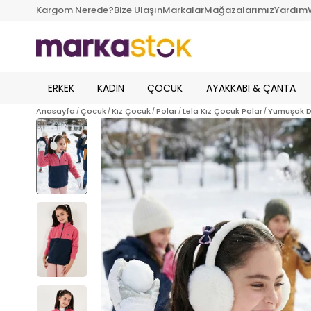
Kargom Nerede?
Bize Ulaşın
Markalar
Mağazalarımız
Yardım
ERKEK
KADIN
ÇOCUK
AYAKKABI & ÇANTA
Anasayfa
Çocuk
Kız Çocuk
Polar
Lela Kız Çocuk Polar
Yumuşak Do