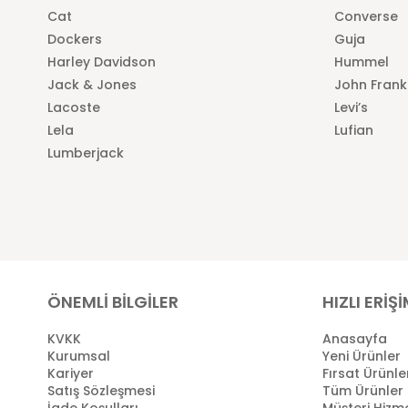
Cat
Converse
Dockers
Guja
Harley Davidson
Hummel
Jack & Jones
John Frank
Lacoste
Levi’s
Lela
Lufian
Lumberjack
ÖNEMLİ BİLGİLER
HIZLI ERİŞ
KVKK
Anasayfa
Kurumsal
Yeni Ürünler
Kariyer
Fırsat Ürünle
Satış Sözleşmesi
Tüm Ürünler
İade Koşulları
Müşteri Hizme