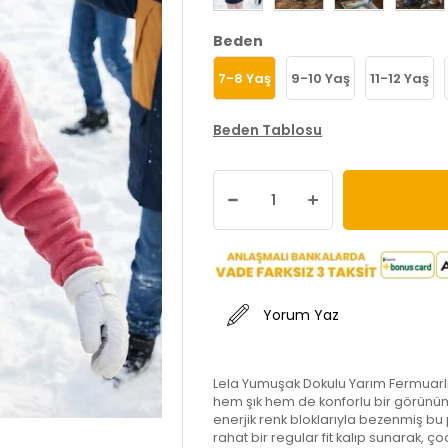
Beden
7-8 Yaş
9-10 Yaş
11-12 Yaş
Beden Tablosu
Yorum Yaz
Lela Yumuşak Dokulu Yarım Fermuarlı 
hem şık hem de konforlu bir görünüm 
enerjik renk bloklarıyla bezenmiş bu
rahat bir regular fit kalıp sunarak, ço