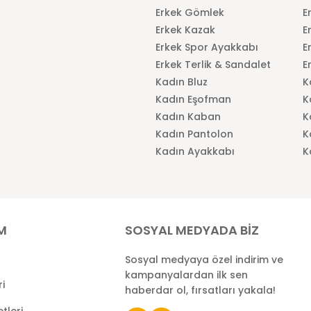
Erkek Gömlek
E
Erkek Kazak
E
Erkek Spor Ayakkabı
E
Erkek Terlik & Sandalet
E
Kadın Bluz
K
Kadın Eşofman
K
Kadın Kaban
K
Kadın Pantolon
K
Kadın Ayakkabı
K
İM
SOSYAL MEDYADA BİZ
Sosyal medyaya özel indirim ve
kampanyalardan ilk sen
ri
haberdar ol, fırsatları yakala!
tleri