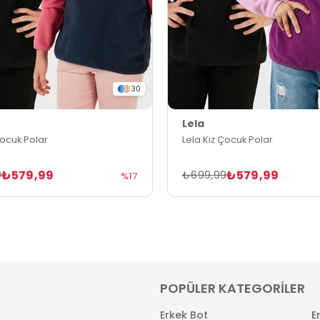
30
Lela
Çocuk Polar
Lela Kız Çocuk Polar
₺579,99
₺579,99
9
₺699,99
%17
POPÜLER KATEGORİLER
Erkek Bot
E