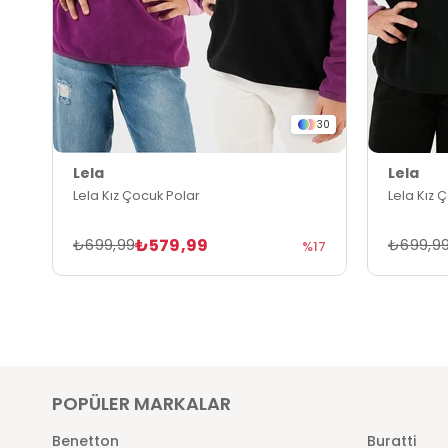
30
Lela
Lela
Lela Kız Çocuk Polar
Lela Kız 
₺579,99
₺699,99
₺699,9
%17
POPÜLER MARKALAR
Benetton
Buratti