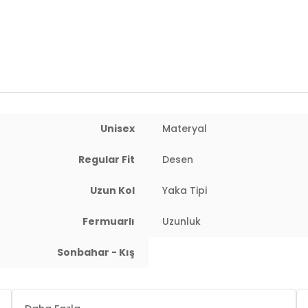
Yaş Grubu:
Çocuk
Detaylar:
Fermuar
4DK05905004.1968
Unisex
Materyal
Regular Fit
Desen
Uzun Kol
Yaka Tipi
Fermuarlı
Uzunluk
Sonbahar - Kış