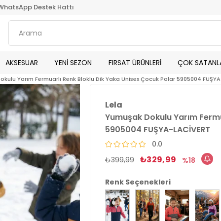
WhatsApp Destek Hattı
AKSESUAR
YENİ SEZON
FIRSAT ÜRÜNLERİ
ÇOK SATANL
kulu Yarım Fermuarlı Renk Bloklu Dik Yaka Unisex Çocuk Polar 5905004 FUŞY
Lela
Yumuşak Dokulu Yarım Fermua
5905004 FUŞYA-LACİVERT
0.0
₺329,99
₺399,99
18
Renk Seçenekleri