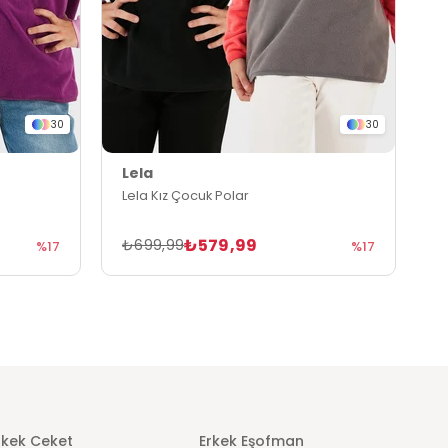
30
30
Lela
L
Lela Kız Çocuk Polar
L
₺579,99
₺699,99
₺
%17
%17
rkek Ceket
Erkek Eşofman