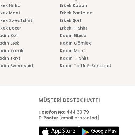
rkek Hırka
Erkek Kaban
rkek Mont
Erkek Pantolon
rkek Sweatshirt
Erkek Şort
rkek Boxer
Erkek T-Shirt
adın Bot
Kadın Elbise
adın Etek
Kadın Gömlek
adın Kazak
Kadın Mont
adın Tayt
Kadın T-Shirt
adın Sweatshirt
Kadın Terlik & Sandalet
MÜŞTERİ DESTEK HATTI
Telefon No:
444 30 79
E-Posta:
[email protected]