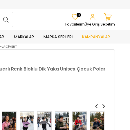
0
Favorilerim
Üye Girişi
Sepetim
AR
MARKALAR
MARKA SERİLERİ
KAMPANYALAR
A-LACİVERT
rlı Renk Bloklu Dik Yaka Unisex Çocuk Polar