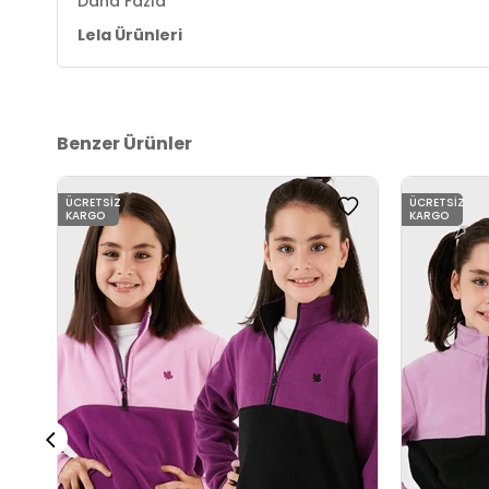
Daha Fazla
4DK05905004.1968
Lela Ürünleri
Benzer Ürünler
ÜCRETSIZ
ÜCRETSIZ
KARGO
KARGO