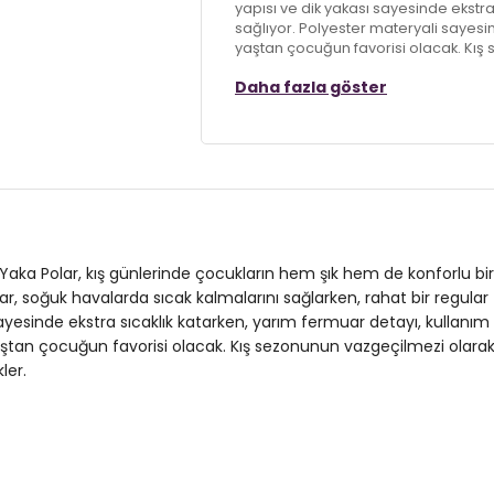
yapısı ve dik yakası sayesinde ekstra
sağlıyor. Polyester materyali sayesin
yaştan çocuğun favorisi olacak. Kış 
tarzlarını yansıtan bir görünüm eld
Daha fazla göster
Model:
Polar
Giyim Tarzı:
Günlük/Casual
Desen:
Renk Bloklu
Mevsim:
Kışlık
Yaka Polar, kış günlerinde çocukların hem şık hem de konforlu b
Materyal:
Polyester
lar, soğuk havalarda sıcak kalmalarını sağlarken, rahat bir regular 
 sayesinde ekstra sıcaklık katarken, yarım fermuar detayı, kullanım
Yaka Tipi:
Dik Yaka
ştan çocuğun favorisi olacak. Kış sezonunun vazgeçilmezi olarak, bu
Kapama Şekli:
Fermuarlı
ler.
Kol Tipi:
Uzun Kol
Uzunluk:
Regular
Kalıp Bilgisi:
Regular Fit