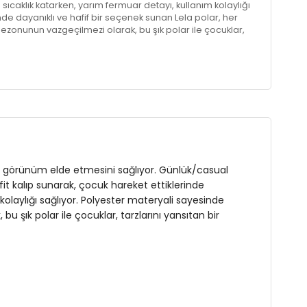
 sıcaklık katarken, yarım fermuar detayı, kullanım kolaylığı
de dayanıklı ve hafif bir seçenek sunan Lela polar, her
sezonunun vazgeçilmezi olarak, bu şık polar ile çocuklar,
e ederken, rahatlıktan ödün vermeyecekler.
ir görünüm elde etmesini sağlıyor. Günlük/casual
fit kalıp sunarak, çocuk hareket ettiklerinde
 kolaylığı sağlıyor. Polyester materyali sayesinde
 şık polar ile çocuklar, tarzlarını yansıtan bir