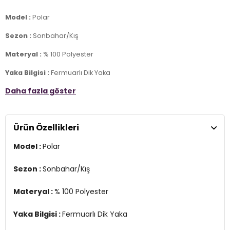
Model :
Polar
Sezon :
Sonbahar/Kış
Materyal :
% 100 Polyester
Yaka Bilgisi :
Fermuarlı Dik Yaka
Daha fazla göster
Kol Bilgisi :
Uzun Kol
Kalıp Bilgisi :
Regular Fit
Ürün Özellikleri
Detay :
-Desensiz
Model :
Polar
-Standart uzunluk
-Renk Bloklu
Sezon :
Sonbahar/Kış
Üretim Yeri :
Türkiye
7DS45905004S2.4170
Materyal :
% 100 Polyester
Yaka Bilgisi :
Fermuarlı Dik Yaka