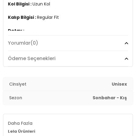
Kol Bilgisi :
Uzun Kol
Kalıp Bilgisi :
Regular Fit
Detay :
-Desensiz
Yorumlar
(0)
-Standart uzunluk
-Renk Bloklu
Ödeme Seçenekleri
Üretim Yeri :
Türkiye
7DS45905004S2.4170
Cinsiyet
Unisex
Sezon
Sonbahar - Kış
Daha Fazla
Lela Ürünleri