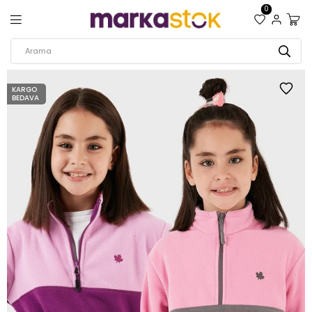
0
KARGO
BEDAVA