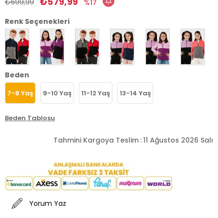
₺579,99
₺699,99
17
Renk Seçenekleri
Beden
7-8 Yaş
9-10 Yaş
11-12 Yaş
13-14 Yaş
Beden Tablosu
Tahmini Kargoya Teslim
:
11 Ağustos 2026 Salı
Yorum Yaz