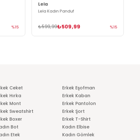
Lela
L
Lela Kadın Panduf
L
₺509,99
₺599,99
₺
%15
%15
rkek Ceket
Erkek Eşofman
rkek Hırka
Erkek Kaban
rkek Mont
Erkek Pantolon
rkek Sweatshirt
Erkek Şort
rkek Boxer
Erkek T-Shirt
adın Bot
Kadın Elbise
adın Etek
Kadın Gömlek