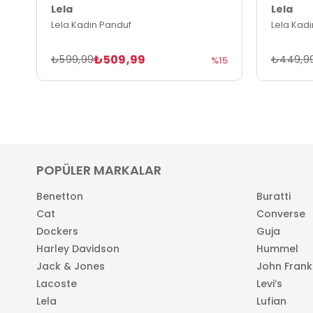
Lela
Lela
Lela Kadın Panduf
Lela Kad
₺509,99
₺599,99
₺449,9
%15
POPÜLER MARKALAR
Benetton
Buratti
Cat
Converse
Dockers
Guja
Harley Davidson
Hummel
Jack & Jones
John Frank
Lacoste
Levi’s
Lela
Lufian