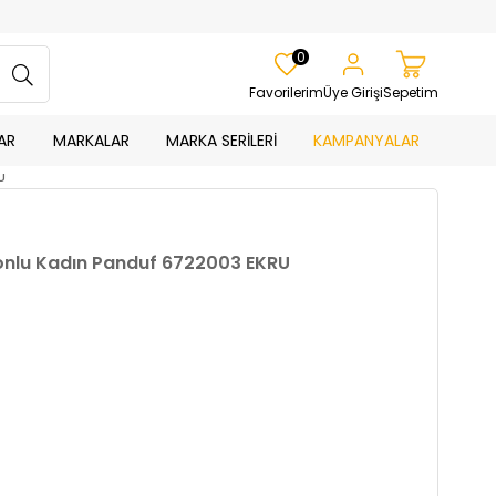
0
Favorilerim
Üye Girişi
Sepetim
AR
MARKALAR
MARKA SERİLERİ
KAMPANYALAR
U
nlu Kadın Panduf 6722003 EKRU