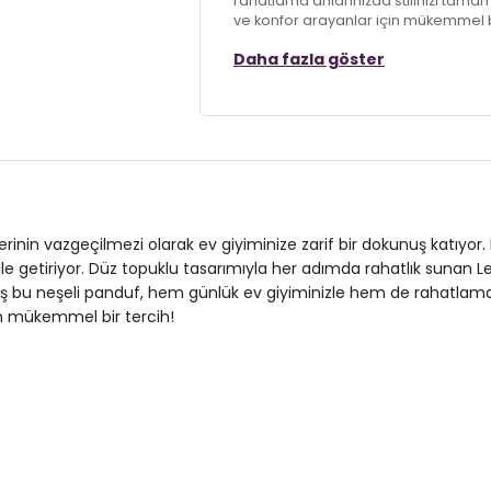
rahatlama anlarınızda stilinizi tamam
ve konfor arayanlar için mükemmel bi
Daha fazla göster
Model:
Panduf
Giyim Tarzı:
Ev Giyim
Mevsim:
Kışlık
Materyal:
Tekstil
Topuk Boyu:
Belirtilmemiş
nin vazgeçilmezi olarak ev giyiminize zarif bir dokunuş katıyor. K
e getiriyor. Düz topuklu tasarımıyla her adımda rahatlık sunan Le
Topuk Tipi:
Düz
lanmış bu neşeli panduf, hem günlük ev giyiminizle hem de rahatlam
çin mükemmel bir tercih!
Kalınlık:
Kalın
Yaş Grubu:
Yetişkin
Menşei:
Türkiye
Detaylar:
Ponponlu
2DK6722003.69