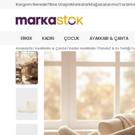
Kargom Nerede?
Bize Ulaşın
Markalar
Mağazalarımız
Yardım
ERKEK
KADIN
ÇOCUK
AYAKKABI & ÇANTA
Anasayfa
Ayakkabı & Çanta
Kadın Ayakkabı
Panduf & Ev Terliği
L