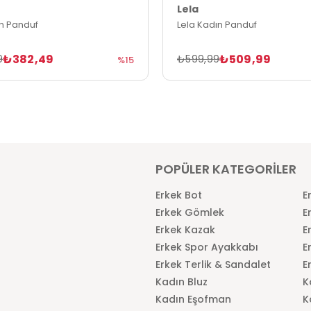
Lela
ın Panduf
Lela Kadın Panduf
₺382,49
₺509,99
9
₺599,99
%15
POPÜLER KATEGORİLER
Erkek Bot
E
Erkek Gömlek
E
Erkek Kazak
E
Erkek Spor Ayakkabı
E
Erkek Terlik & Sandalet
E
Kadın Bluz
K
Kadın Eşofman
K