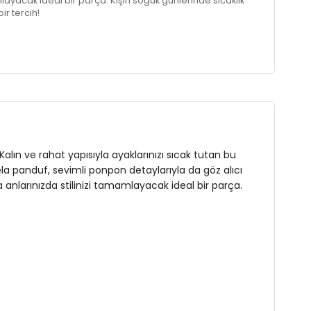
layacak ideal bir parça. Kışın soğuk günlerinde sıcaklık
r tercih!
alın ve rahat yapısıyla ayaklarınızı sıcak tutan bu
la panduf, sevimli ponpon detaylarıyla da göz alıcı
a anlarınızda stilinizi tamamlayacak ideal bir parça.