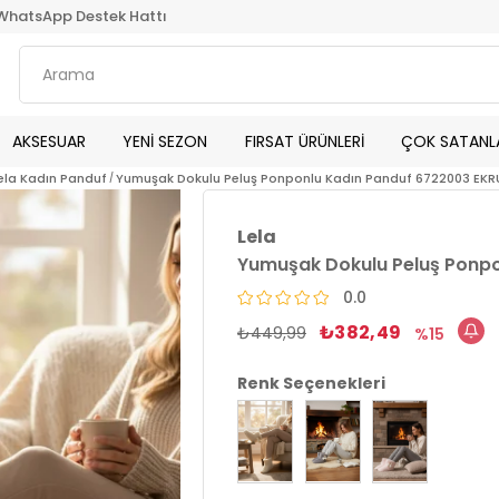
WhatsApp Destek Hattı
AKSESUAR
YENİ SEZON
FIRSAT ÜRÜNLERİ
ÇOK SATANL
ela Kadın Panduf
Yumuşak Dokulu Peluş Ponponlu Kadın Panduf 6722003 EKR
Lela
Yumuşak Dokulu Peluş Ponpo
0.0
₺382,49
₺449,99
15
Renk Seçenekleri