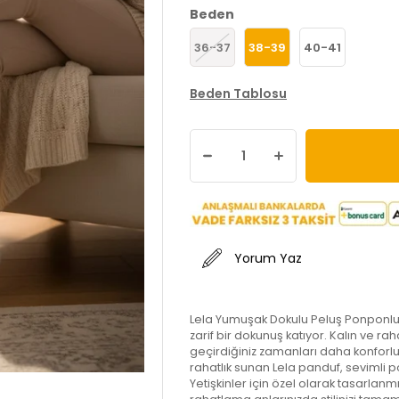
Beden
36-37
38-39
40-41
Beden Tablosu
Yorum Yaz
Lela Yumuşak Dokulu Peluş Ponponlu P
zarif bir dokunuş katıyor. Kalın ve ra
geçirdiğiniz zamanları daha konforlu
rahatlık sunan Lela panduf, sevimli po
Yetişkinler için özel olarak tasarla