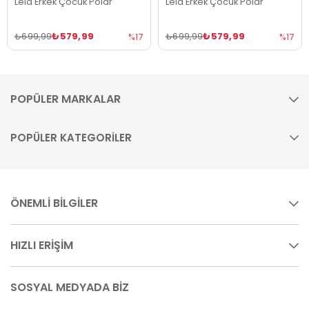
Lela Erkek Çocuk Polar
Lela Erkek Çocuk Polar
₺579,99
₺579,99
₺699,99
₺699,99
%17
%17
POPÜLER MARKALAR
POPÜLER KATEGORİLER
ÖNEMLİ BİLGİLER
HIZLI ERİŞİM
SOSYAL MEDYADA BİZ