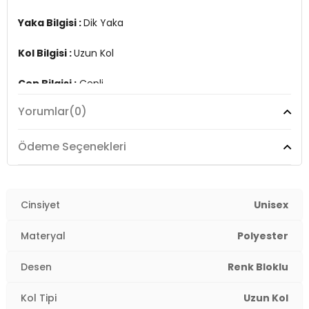
Yaka Bilgisi :
Dik Yaka
Kol Bilgisi :
Uzun Kol
Cep Bilgisi :
Cepli
Yorumlar
(0)
Üretim Yeri :
Türkiye
4DK05905001.0812
Ödeme Seçenekleri
Cinsiyet
Unisex
Materyal
Polyester
Desen
Renk Bloklu
Kol Tipi
Uzun Kol