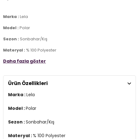
Marka :
Lela
Model :
Polar
Sezon :
Sonbahar/Kış
Materyal :
% 100 Polyester
Daha fazla göster
Yaka Bilgisi :
Dik Yaka
Kol Bilgisi :
Uzun Kol
Ürün Özellikleri
Cep Bilgisi :
Cepli
Marka :
Lela
Üretim Yeri :
Türkiye
4DK05905001.0812
Model :
Polar
Sezon :
Sonbahar/Kış
Materyal :
% 100 Polyester