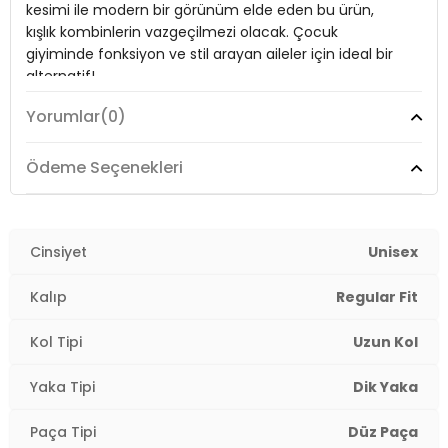
kesimi ile modern bir görünüm elde eden bu ürün,
Paça Tipi:
Düz Paça
kışlık kombinlerin vazgeçilmezi olacak. Çocuk
giyiminde fonksiyon ve stil arayan aileler için ideal bir
Uzunluk:
Regular
alternatif!
Kalıp Bilgisi:
Regular Fit
Yorumlar
(0)
Yaş Grubu:
Çocuk
Model:
Polar
Ödeme Seçenekleri
Detaylar:
Fermuar
Giyim Tarzı:
Günlük/Casual
4DK05905002.15
Mevsim:
Kışlık
Cinsiyet
Unisex
Materyal:
29 x 13 x 12 cm
Kalıp
Regular Fit
Yaka Tipi:
Dik Yaka
Kol Tipi
Uzun Kol
Kapama Şekli:
Fermuarlı
Yaka Tipi
Dik Yaka
Kol Tipi:
Uzun Kol
Paça Tipi
Düz Paça