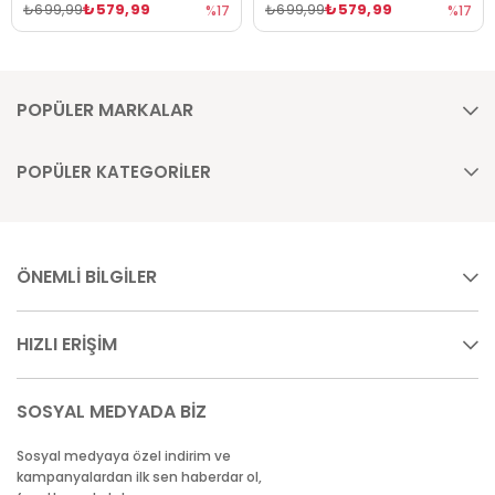
₺579,99
₺579,99
₺699,99
₺699,99
%17
%17
POPÜLER MARKALAR
POPÜLER KATEGORİLER
ÖNEMLİ BİLGİLER
HIZLI ERİŞİM
SOSYAL MEDYADA BİZ
Sosyal medyaya özel indirim ve
kampanyalardan ilk sen haberdar ol,