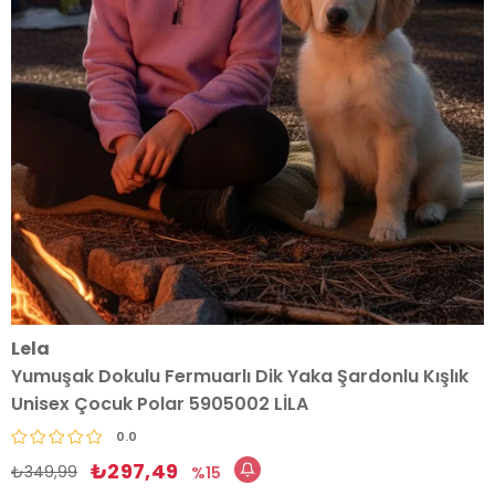
Lela
Yumuşak Dokulu Fermuarlı Dik Yaka Şardonlu Kışlık
Unisex Çocuk Polar 5905002 LİLA
0.0
₺297,49
₺349,99
15