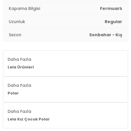
Paça Tipi:
Düz Paça
Kapama Bilgisi
Fermuarlı
Uzunluk:
Regular
Uzunluk
Regular
Kalıp Bilgisi:
Regular Fit
Sezon
Sonbahar - Kış
Yaş Grubu:
Çocuk
Detaylar:
Fermuar
4DK05905002.15
Daha Fazla
Lela Ürünleri
Daha Fazla
Polar
Daha Fazla
Lela Kız Çocuk Polar