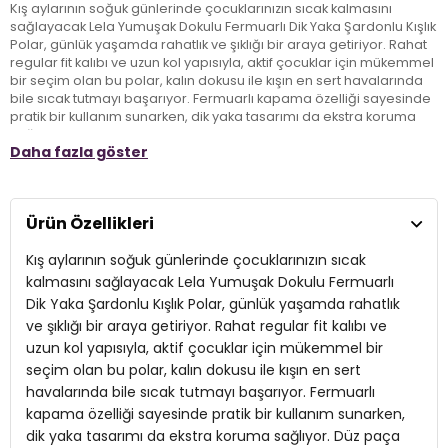
Kış aylarının soğuk günlerinde çocuklarınızın sıcak kalmasını
sağlayacak Lela Yumuşak Dokulu Fermuarlı Dik Yaka Şardonlu Kışlık
Polar, günlük yaşamda rahatlık ve şıklığı bir araya getiriyor. Rahat
regular fit kalıbı ve uzun kol yapısıyla, aktif çocuklar için mükemmel
bir seçim olan bu polar, kalın dokusu ile kışın en sert havalarında
bile sıcak tutmayı başarıyor. Fermuarlı kapama özelliği sayesinde
pratik bir kullanım sunarken, dik yaka tasarımı da ekstra koruma
sağlıyor. Düz paça kesimi ile modern bir görünüm elde eden bu
Daha fazla göster
ürün, kışlık kombinlerin vazgeçilmezi olacak. Çocuk giyiminde
fonksiyon ve stil arayan aileler için ideal bir alternatif!
Ürün Özellikleri
Model:
Polar
Kış aylarının soğuk günlerinde çocuklarınızın sıcak
Giyim Tarzı:
Günlük/Casual
kalmasını sağlayacak Lela Yumuşak Dokulu Fermuarlı
Mevsim:
Kışlık
Dik Yaka Şardonlu Kışlık Polar, günlük yaşamda rahatlık
ve şıklığı bir araya getiriyor. Rahat regular fit kalıbı ve
Materyal:
29 x 13 x 12 cm
uzun kol yapısıyla, aktif çocuklar için mükemmel bir
Yaka Tipi:
seçim olan bu polar, kalın dokusu ile kışın en sert
Dik Yaka
havalarında bile sıcak tutmayı başarıyor. Fermuarlı
Kapama Şekli:
Fermuarlı
kapama özelliği sayesinde pratik bir kullanım sunarken,
dik yaka tasarımı da ekstra koruma sağlıyor. Düz paça
Kol Tipi:
Uzun Kol