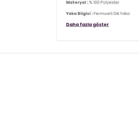
Materyal :
% 100 Polyester
Yaka Bilgisi :
Fermuarlı Dik Yaka
Daha fazla göster
Kol Bilgisi :
Uzun Kol
Kalıp Bilgisi :
Standart Fit
Detay :
-Desensiz
-Standart uzunluk
-Manken 9-10 yaş giymektedir
Üretim Yeri :
Türkiye
7DS45905002S2.4107