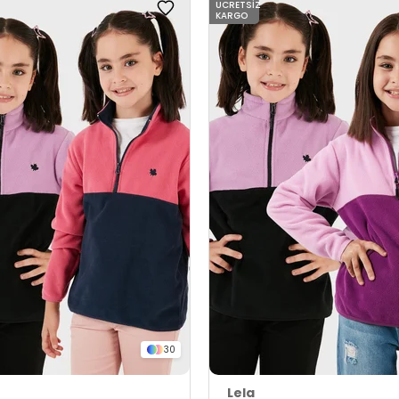
ÜCRETSIZ
KARGO
30
Lela