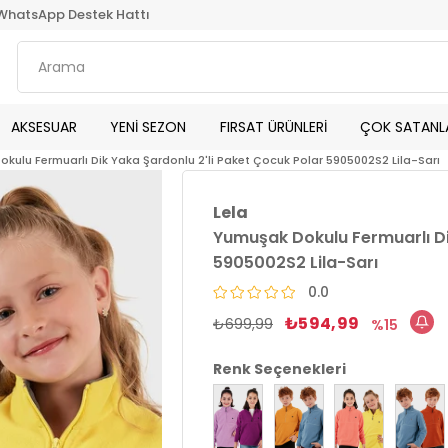
WhatsApp Destek Hattı
AKSESUAR
YENİ SEZON
FIRSAT ÜRÜNLERİ
ÇOK SATANL
kulu Fermuarlı Dik Yaka Şardonlu 2'li Paket Çocuk Polar 5905002S2 Lila-Sarı
Lela
Yumuşak Dokulu Fermuarlı Di
5905002S2 Lila-Sarı
0.0
₺594,99
₺699,99
15
Renk Seçenekleri