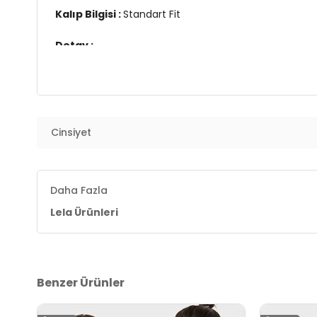
Kalıp Bilgisi :
Standart Fit
Detay :
-Desensiz
-Standart uzunluk
-Manken 9-10 yaş giymektedir
Üretim Yeri :
Türkiye
Cinsiyet
7DS45905002S2.4107
Daha Fazla
Lela Ürünleri
Benzer Ürünler