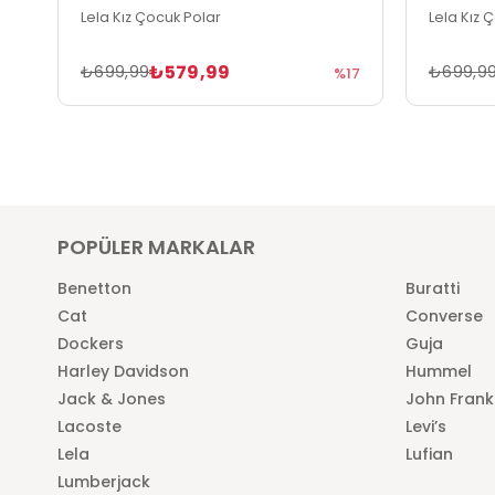
Lela Kız Çocuk Polar
Lela Kız 
₺579,99
₺699,99
₺699,9
%17
POPÜLER MARKALAR
Benetton
Buratti
Cat
Converse
Dockers
Guja
Harley Davidson
Hummel
Jack & Jones
John Frank
Lacoste
Levi’s
Lela
Lufian
Lumberjack