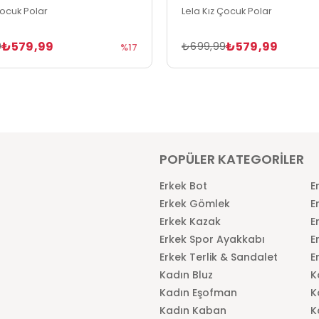
Çocuk Polar
Lela Kız Çocuk Polar
₺579,99
₺579,99
9
₺699,99
%17
POPÜLER KATEGORİLER
Erkek Bot
E
Erkek Gömlek
E
Erkek Kazak
E
Erkek Spor Ayakkabı
E
Erkek Terlik & Sandalet
E
Kadın Bluz
K
Kadın Eşofman
K
Kadın Kaban
K