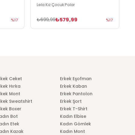
Lela Kız Çocuk Polar
L
₺579,99
₺699,99
₺
%17
%17
rkek Ceket
Erkek Eşofman
rkek Hırka
Erkek Kaban
rkek Mont
Erkek Pantolon
rkek Sweatshirt
Erkek Şort
rkek Boxer
Erkek T-Shirt
adın Bot
Kadın Elbise
adın Etek
Kadın Gömlek
adın Kazak
Kadın Mont