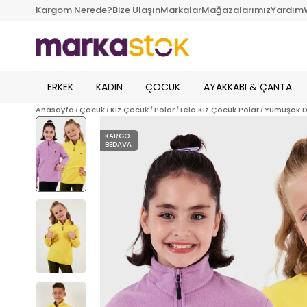
Kargom Nerede?
Bize Ulaşın
Markalar
Mağazalarımız
Yardım
ERKEK
KADIN
ÇOCUK
AYAKKABI & ÇANTA
Anasayfa
Çocuk
Kız Çocuk
Polar
Lela Kız Çocuk Polar
Yumuşak Do
KARGO
BEDAVA