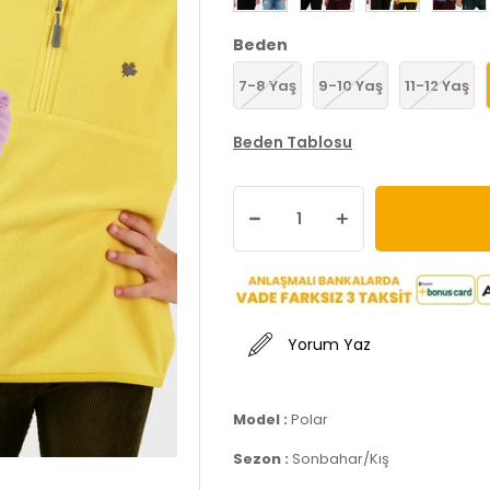
Beden
7-8 Yaş
9-10 Yaş
11-12 Yaş
Beden Tablosu
Yorum Yaz
Model :
Polar
Sezon :
Sonbahar/Kış