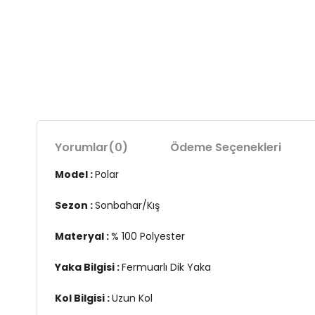
Yorumlar
(0)
Ödeme Seçenekleri
Model :
Polar
Sezon :
Sonbahar/Kış
Materyal :
% 100 Polyester
Yaka Bilgisi :
Fermuarlı Dik Yaka
Kol Bilgisi :
Uzun Kol