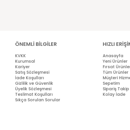
ÖNEMLİ BİLGİLER
HIZLI ERİŞ
KVKK
Anasayfa
Kurumsal
Yeni Ürünler
Kariyer
Fırsat Ürünle
Satış Sözleşmesi
Tüm Ürünler
İade Koşulları
Müşteri Hizme
Gizlilik ve Güvenlik
Sepetim
Üyelik Sözleşmesi
Sipariş Takip
Teslimat Koşulları
Kolay İade
Sıkça Sorulan Sorular