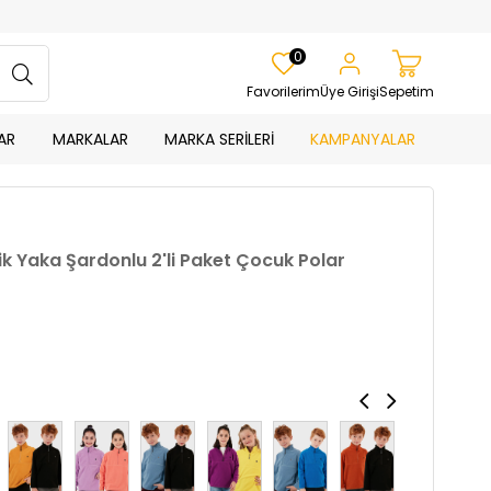
0
Favorilerim
Üye Girişi
Sepetim
AR
MARKALAR
MARKA SERİLERİ
KAMPANYALAR
k Yaka Şardonlu 2'li Paket Çocuk Polar