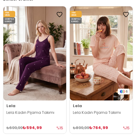
YENI
YENI
ÜRÜN
ÜRÜN
ÜCRETSIZ
ÜCRETSIZ
KARGO
KARGO
6
Lela
Lela
Lela Kadın Pijama Takımı
Lela Kadın Pijama Takımı
₺594,99
₺764,99
₺699,99
₺899,99
%15
%15