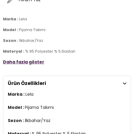
Marka :
Lela
Model :
Pijama Takımı
Sezon :
İlkbahar/Yaz
Materyal :
% 95 Polyester % 5 Elastan
Daha fazla göster
Yaka Bilgisi :
Bisiklet Yaka
Kol Bilgisi :
Kısa Kol
Ürün Özellikleri
Detay :
-Standart fit
Marka :
Lela
-Elastik bantlı bel
Manken Ölçüsü :
Boy : 1.76 cm / Göğüs : 89 cm / Bel : 62 cm /
Model :
Pijama Takımı
Basen : 89 cm / Beden : S
Sezon :
İlkbahar/Yaz
Üretim Yeri :
Türkiye
2DE6097605.389
Materyal :
% 95 Polyester % 5 Elastan