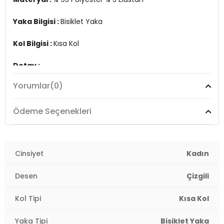
Yaka Bilgisi :
Bisiklet Yaka
Kol Bilgisi :
Kısa Kol
Detay :
-Standart fit
Yorumlar
(0)
-Elastik bantlı bel
Manken Ölçüsü :
Boy : 1.76 cm / Göğüs : 89 cm / Bel :
Ödeme Seçenekleri
62 cm / Basen : 89 cm / Beden : S
Üretim Yeri :
Türkiye
2DE6097605.389
Cinsiyet
Kadın
Desen
Çizgili
Kol Tipi
Kısa Kol
Yaka Tipi
Bisiklet Yaka